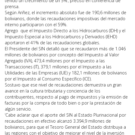
tenido un crecimiento de un 5%’, precisó en conferencia de
prensa.
Según Ariñez, el incremento absoluto fue de 190,6 millones de
bolivianos, donde las recaudaciones impositivas del mercado
interno participaron con el 59%.
Agrego que el Impuesto Directo a los Hidrocarburos (IDH) y el
Impuesto Especial a los Hidrocarburos y Derivados (IEHD)
aportaron el 41% de las recaudaciones globales.
El Presidente del SIN detalló que se recaudaron más de 1.046
millones de bolivianos por concepto del Impuesto al Valor
Agregado (IVA), 473,4 millones por el Impuesto a las
Transacciones (IT), 379,1 millones por el Impuesto a las
Utilidades de las Empresas (IUE) y 182,1 millones de bolivianos
por el Impuesto al Consumo Específico (ICE).
Sostuvo que ese nivel de recaudaciones demuestra un gran
avance en la cultura tributaria y conciencia de los
contribuyentes, respecto al pago de impuestos y la emisión de
facturas por la compra de todo bien o por la prestación de
algún servicio.
‘Cabe aclarar que el aporte del SIN al Estado Plurinacional por
recaudaciones en efectivo alcanzó 3.394,9 millones de
bolivianos, para que el Tesoro General del Estado distribuya a
las regiones con el objetivo de mejorar el nivel de la inversión