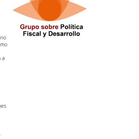
 no
cómo
n a
nes
.