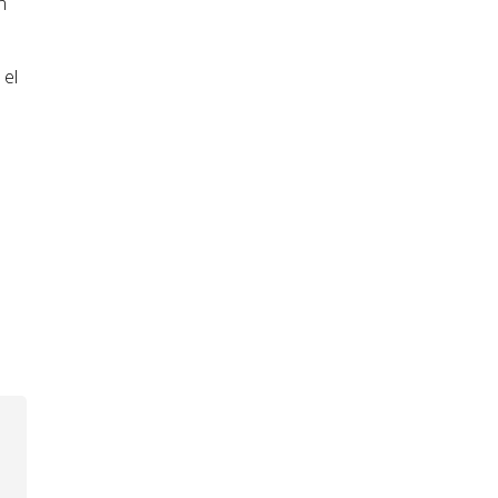
n
 el