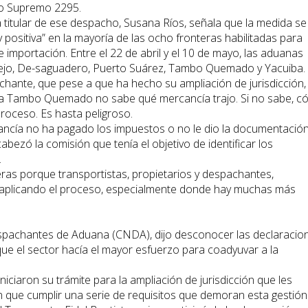
to Supremo 2295.
 titular de ese despacho, Susana Ríos, señala que la medida se
 positiva” en la mayoría de las ocho fronteras habilitadas para
 importación. Entre el 22 de abril y el 10 de mayo, las aduanas
jo, De-saguadero, Puerto Suárez, Tambo Quemado y Yacuiba.
hante, que pese a que ha hecho su ampliación de jurisdicción,
ega a Tambo Quemado no sabe qué mercancía trajo. Si no sabe, 
roceso. Es hasta peligroso.
ancía no ha pagado los impuestos o no le dio la documentació
cabezó la comisión que tenía el objetivo de identificar los
.
ras porque transportistas, propietarios y despachantes,
 aplicando el proceso, especialmente donde hay muchas más
spachantes de Aduana (CNDA), dijo desconocer las declaracio
 que el sector hacía el mayor esfuerzo para coadyuvar a la
ciaron su trámite para la ampliación de jurisdicción que les
nen que cumplir una serie de requisitos que demoran esta gestión