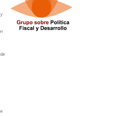
 y
ón
 de
se