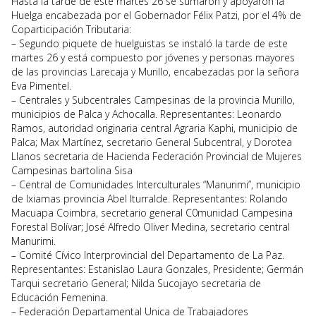
Hasta la tarde de este martes 26 se sumaron y apoyaron la
Huelga encabezada por el Gobernador Félix Patzi, por el 4% de
Coparticipación Tributaria:
– Segundo piquete de huelguistas se instaló la tarde de este
martes 26 y está compuesto por jóvenes y personas mayores
de las provincias Larecaja y Murillo, encabezadas por la señora
Eva Pimentel.
– Centrales y Subcentrales Campesinas de la provincia Murillo,
municipios de Palca y Achocalla. Representantes: Leonardo
Ramos, autoridad originaria central Agraria Kaphi, municipio de
Palca; Max Martínez, secretario General Subcentral, y Dorotea
Llanos secretaria de Hacienda Federación Provincial de Mujeres
Campesinas bartolina Sisa
– Central de Comunidades Interculturales “Manurimi”, municipio
de Ixiamas provincia Abel Iturralde. Representantes: Rolando
Macuapa Coimbra, secretario general C0munidad Campesina
Forestal Bolívar; José Alfredo Oliver Medina, secretario central
Manurimi.
– Comité Cívico Interprovincial del Departamento de La Paz.
Representantes: Estanislao Laura Gonzales, Presidente; Germán
Tarqui secretario General; Nilda Sucojayo secretaria de
Educación Femenina.
– Federación Departamental Unica de Trabajadores