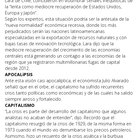
Lara de Chile, coincidieron en vislumbrar señales inequívocas de
la “lenta como mediocre recuperación de Estados Unidos,
Europa y Japón”.
Según los expertos, esta situación podría ser la antesala de la
“nueva normalidad” económica recesiva, donde los más
perjudicados serán las naciones latinoamericanas
especializadas en la exportación de recursos naturales y con
bajas tasas de innovación tecnológica. Lara dijo que la
mediocre recuperación del crecimiento de las economías
centrales está generando un contagio a las economías de la
región que ya registraron multimillonarias fugas de capital
desde 2012.
APOCALiPSIS
Ante esta visión casi apocalíptica, el economista Julio Alvarado
señaló que en el orbe, el capitalismo ha sufrido recurrentes
crisis tanto políticas como económicas y de las cuales ha salido
siempre airoso y fortalecido.
CAPITALISMO
“La crisis es parte del desarrollo del capitalismo que algunos
analistas no acaban de entender”, dijo. Recordó que el
capitalismo resurgió de la crisis de 1929, de la misma forma en
1973 cuando el mundo vio derrumbarse los precios petroleros.
Asimismo, hizo un recuento de la crisis asiática y la burbuja