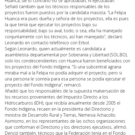
Huanca, de lo contrario no se aprobaban, ni ejecutaban.
Señaló también que los técnicos responsables de los
proyectos fueron puestos por la candidata masista. “La Felipa
Huanca era pues dueña y señora de los proyectos, ella es pues
la que tenía que ejecutar los proyectos bajo su
responsabilidad, bajo su aval, todo; o sea, ella ha manejado
conjuntamente con los técnicos, así han manejado”, declaró
Leonardo en contacto telefónico con Erbol.
Según Leonardo, quien actualmente es candidata a
asambleísta departamental por Soberanía y Libertad (SOL.BO),
solo los condescendientes con Huanca fueron beneficiados con
los proyectos del Fondo Indígena. “Si una subcentral agraria
miraba mal a la Felipa no podía adquirir el proyecto, pero si
una persona le sonreía para esa persona se podía ejecutar el
proyecto del Fondo Indígena”, remarcó.
Añadió que los responsables de la supuesta malversación de
los recursos provenientes del Impuesto Directo a los
Hidrocarburos (IDH), que recibía anualmente desde 2005 el
Fondo Indígena, recaen en la presidenta del Directorio y
ministra de Desarrollo Rural y Tierras, Nemesia Achacollo.
Asimismo, en los representantes de las ochos organizaciones
que conforman el Directorio y los directores ejecutivos, afirmó.
Denció también, técnicos que la Federación tenía en el Fondo