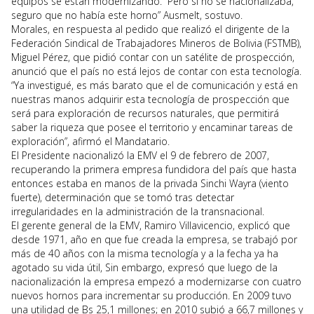
equipos se están modernizando. “Pero si no se nacionalizaba,
seguro que no había este horno” Ausmelt, sostuvo.
Morales, en respuesta al pedido que realizó el dirigente de la
Federación Sindical de Trabajadores Mineros de Bolivia (FSTMB),
Miguel Pérez, que pidió contar con un satélite de prospección,
anunció que el país no está lejos de contar con esta tecnología.
“Ya investigué, es más barato que el de comunicación y está en
nuestras manos adquirir esta tecnología de prospección que
será para exploración de recursos naturales, que permitirá
saber la riqueza que posee el territorio y encaminar tareas de
exploración”, afirmó el Mandatario.
El Presidente nacionalizó la EMV el 9 de febrero de 2007,
recuperando la primera empresa fundidora del país que hasta
entonces estaba en manos de la privada Sinchi Wayra (viento
fuerte), determinación que se tomó tras detectar
irregularidades en la administración de la transnacional.
El gerente general de la EMV, Ramiro Villavicencio, explicó que
desde 1971, año en que fue creada la empresa, se trabajó por
más de 40 años con la misma tecnología y a la fecha ya ha
agotado su vida útil, Sin embargo, expresó que luego de la
nacionalización la empresa empezó a modernizarse con cuatro
nuevos hornos para incrementar su producción. En 2009 tuvo
una utilidad de Bs 25,1 millones; en 2010 subió a 66,7 millones y