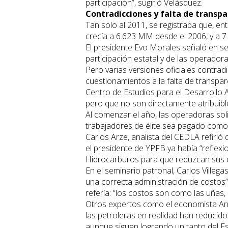
participación”, sugirió Velásquez.
Contradicciones y falta de transpa
Tan solo al 2011, se registraba que, ent
crecía a 6.623 MM desde el 2006, y a 
El presidente Evo Morales señaló en s
participación estatal y de las operador
Pero varias versiones oficiales contra
cuestionamientos a la falta de transparen
Centro de Estudios para el Desarrollo 
pero que no son directamente atribuibl
Al comenzar el año, las operadoras soli
trabajadores de élite sea pagado como 
Carlos Arze, analista del CEDLA refirió
el presidente de YPFB ya había “reflexi
Hidrocarburos para que reduzcan sus 
En el seminario patronal, Carlos Villeg
una correcta administración de costos”
refería: “los costos son como las uñas, 
Otros expertos como el economista Arm
las petroleras en realidad han reduci
aunque siguen logrando un tanto del Es