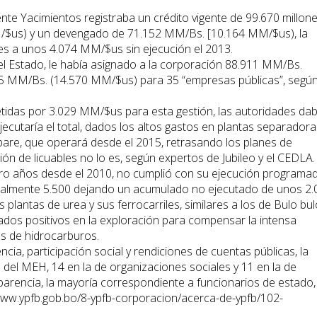
ente Yacimientos registraba un crédito vigente de 99.670 millon
M/$us) y un devengado de 71.152 MM/Bs. [10.164 MM/$us), la
s a unos 4.074 MM/$us sin ejecución el 2013.
l Estado, le había asignado a la corporación 88.911 MM/Bs.
95 MM/Bs. (14.570 MM/$us) para 35 “empresas públicas”, segú
tidas por 3.029 MM/$us para esta gestión, las autoridades da
cutaría el total, dados los altos gastos en plantas separadora
pare, que operará desde el 2015, retrasando los planes de
ión de licuables no lo es, según expertos de Jubileo y el CEDLA.
tro años desde el 2010, no cumplió con su ejecución programa
ealmente 5.500 dejando un acumulado no ejecutado de unos 2.
s plantas de urea y sus ferrocarriles, similares a los de Bulo bul
tados positivos en la exploración para compensar la intensa
s de hidrocarburos.
ncia, participación social y rendiciones de cuentas públicas, la
 del MEH, 14 en la de organizaciones sociales y 11 en la de
parencia, la mayoría correspondiente a funcionarios de estado,
//www.ypfb.gob.bo/8-ypfb-corporacion/acerca-de-ypfb/102-