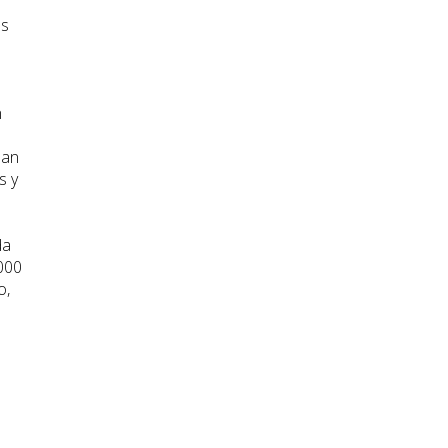
es
n
ban
s y
da
000
o,