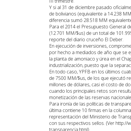
III trimestre.
Y si al 31 de diciembre pasado oficialm
de bolivianos (equivalente a 14.238 M
diferencia sumó 28.518 MM equivalente
Para el 2014 el Presupuesto General de
(12.701 MM/$us) de un total de 101.9
reporte del diario cruceño El Deber.
En ejecución de inversiones, comprome
por hecho a mediados de año que se eje
la planta de amoniaco y úrea en el Cha
industrialización, puesto que la separac
En todo caso, YPFB en los últimos cua
de 7500 MM/$us, de los que ejecutó r
millones de dólares, casi el costo de do
cuando los principales retos son resul
monetización de las reservas nacionale
Para ironía de las políticas de transpare
última contiene 10 firmas en la columna
representación del Ministerio de Trans
con sus respectivos sellos. (Ver http:
transparencia.html)