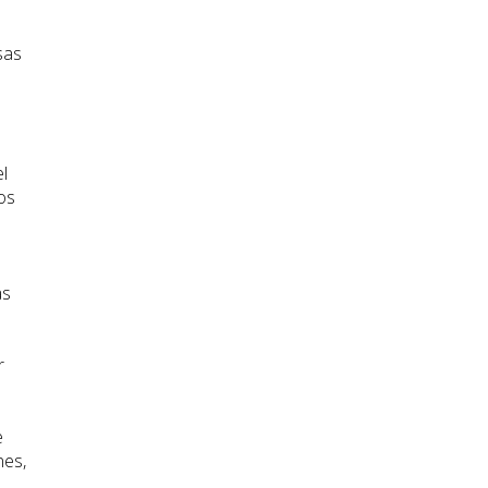
sas
el
os
as
r
e
nes,