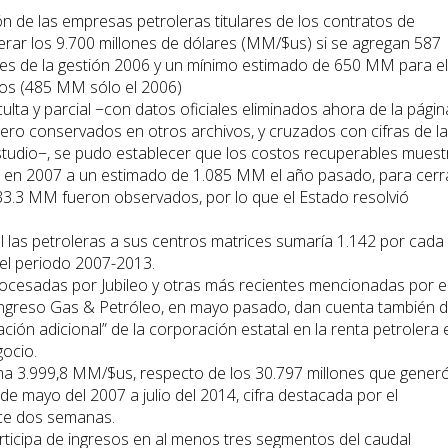
ón de las empresas petroleras titulares de los contratos de
rar los 9.700 millones de dólares (MM/$us) si se agregan 587
es de la gestión 2006 y un mínimo estimado de 650 MM para el
ños (485 MM sólo el 2006)
ulta y parcial −con datos oficiales eliminados ahora de la págin
 pero conservados en otros archivos, y cruzados con cifras de la
studio−, se pudo establecer que los costos recuperables muest
en 2007 a un estimado de 1.085 MM el año pasado, para cerr
3.3 MM fueron observados, por lo que el Estado resolvió
 las petroleras a sus centros matrices sumaría 1.142 por cada
 el periodo 2007-2013.
procesadas por Jubileo y otras más recientes mencionadas por e
Congreso Gas & Petróleo, en mayo pasado, dan cuenta también d
ción adicional” de la corporación estatal en la renta petrolera 
gocio.
uma 3.999,8 MM/$us, respecto de los 30.797 millones que gener
de mayo del 2007 a julio del 2014, cifra destacada por el
ace dos semanas.
ticipa de ingresos en al menos tres segmentos del caudal