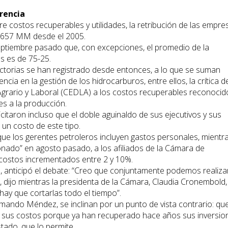
rencia
re costos recuperables y utilidades, la retribución de las empre
7.657 MM desde el 2005.
eptiembre pasado que, con excepciones, el promedio de la
as es de 75-25.
dictorias se han registrado desde entonces, a lo que se suman
cia en la gestión de los hidrocarburos, entre ellos, la crítica d
Agrario y Laboral (CEDLA) a los costos recuperables reconocid
es a la producción.
citaron incluso que el doble aguinaldo de sus ejecutivos y sus
un costo de este tipo.
 que los gerentes petroleros incluyen gastos personales, mientr
onado” en agosto pasado, a los afiliados de la Cámara de
costos incrementados entre 2 y 10%.
as, anticipó el debate: “Creo que conjuntamente podemos realiza
, dijo mientras la presidenta de la Cámara, Claudia Cronembold,
hay que cortarlas todo el tiempo”.
ando Méndez, se inclinan por un punto de vista contrario: qu
do sus costos porque ya han recuperado hace años sus inversio
tado, que lo permite.