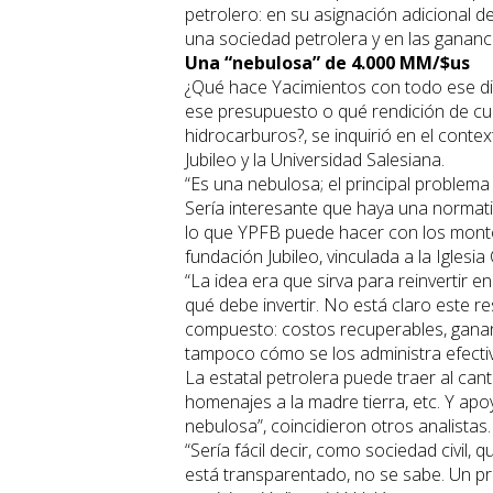
petrolero: en su asignación adicional 
una sociedad petrolera y en las gananc
Una “nebulosa” de 4.000 MM/$us
¿Qué hace Yacimientos con todo ese dine
ese presupuesto o qué rendición de cuen
hidrocarburos?, se inquirió en el conte
Jubileo y la Universidad Salesiana.
“Es una nebulosa; el principal problema
Sería interesante que haya una normati
lo que YPFB puede hacer con los montos 
fundación Jubileo, vinculada a la Iglesia 
“La idea era que sirva para reinvertir
qué debe invertir. No está claro este r
compuesto: costos recuperables, gananc
tampoco cómo se los administra efect
La estatal petrolera puede traer al cant
homenajes a la madre tierra, etc. Y apo
nebulosa”, coincidieron otros analistas.
“Sería fácil decir, como sociedad civi
está transparentado, no se sabe. Un pr