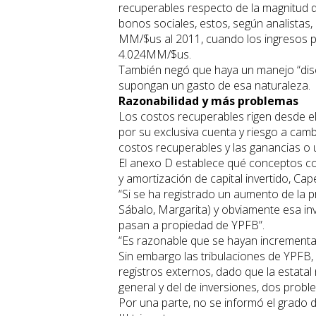
recuperables respecto de la magnitud d
bonos sociales, estos, según analistas
MM/$us al 2011, cuando los ingresos p
4.024MM/$us.
También negó que haya un manejo “disc
supongan un gasto de esa naturaleza.
Razonabilidad y más problemas
Los costos recuperables rigen desde e
por su exclusiva cuenta y riesgo a ca
costos recuperables y las ganancias o u
El anexo D establece qué conceptos c
y amortización de capital invertido, Ca
“Si se ha registrado un aumento de la 
Sábalo, Margarita) y obviamente esa in
pasan a propiedad de YPFB”.
“Es razonable que se hayan increment
Sin embargo las tribulaciones de YPFB,
registros externos, dado que la estatal 
general y del de inversiones, dos probl
Por una parte, no se informó el grado 