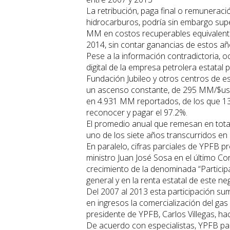
La retribución, paga final o remuneraci
hidrocarburos, podría sin embargo supe
MM en costos recuperables equivalent
2014, sin contar ganancias de estos a
Pese a la información contradictoria, oc
digital de la empresa petrolera estatal
Fundación Jubileo y otros centros de e
un ascenso constante, de 295 MM/$us 
en 4.931 MM reportados, de los que 13
reconocer y pagar el 97.2%.
El promedio anual que remesan en total
uno de los siete años transcurridos en
En paralelo, cifras parciales de YPFB 
ministro Juan José Sosa en el último 
crecimiento de la denominada “Participa
general y en la renta estatal de este ne
Del 2007 al 2013 esta participación s
en ingresos la comercialización del gas 
presidente de YPFB, Carlos Villegas, h
De acuerdo con especialistas, YPFB par