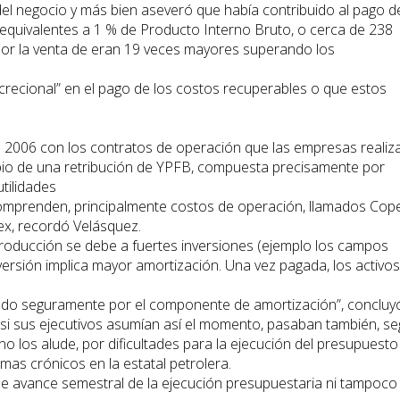
el negocio y más bien aseveró que había contribuido al pago d
, equivalentes a 1 % de Producto Interno Bruto, o cerca de 238
or la venta de eran 19 veces mayores superando los
recional” en el pago de los costos recuperables o que estos
l 2006 con los contratos de operación que las empresas realiz
mbio de una retribución de YPFB, compuesta precisamente por
tilidades
omprenden, principalmente costos de operación, llamados Cope
pex, recordó Velásquez.
producción se debe a fuertes inversiones (ejemplo los campos
versión implica mayor amortización. Una vez pagada, los activos
ado seguramente por el componente de amortización”, concluy
 si sus ejecutivos asumían así el momento, pasaban también, s
no los alude, por dificultades para la ejecución del presupuesto
emas crónicos en la estatal petrolera.
de avance semestral de la ejecución presupuestaria ni tampoco 