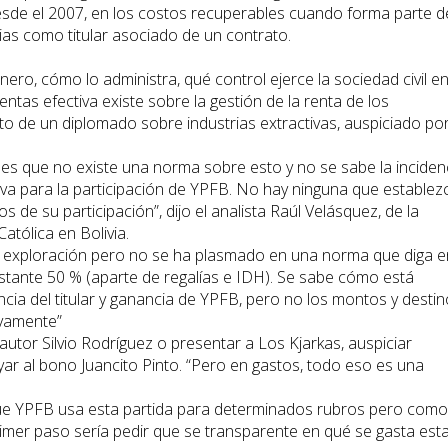
desde el 2007, en los costos recuperables cuando forma parte d
ias como titular asociado de un contrato.
ro, cómo lo administra, qué control ejerce la sociedad civil e
tas efectiva existe sobre la gestión de la renta de los
xto de un diplomado sobre industrias extractivas, auspiciado po
 es que no existe una norma sobre esto y no se sabe la incidenc
va para la participación de YPFB. No hay ninguna que establez
de su participación”, dijo el analista Raúl Velásquez, de la
Católica en Bolivia.
 en exploración pero no se ha plasmado en una norma que diga e
estante 50 % (aparte de regalías e IDH). Se sabe cómo está
ia del titular y ganancia de YPFB, pero no los montos y destin
ivamente”
autor Silvio Rodríguez o presentar a Los Kjarkas, auspiciar
yar al bono Juancito Pinto. “Pero en gastos, todo eso es una
l, que YPFB usa esta partida para determinados rubros pero com
imer paso sería pedir que se transparente en qué se gasta est