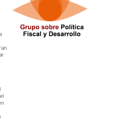
a
ran
ar
l
el
en
ó