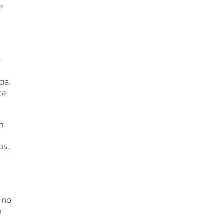
e
n
r
ia.
ca
n
os,
o no
a