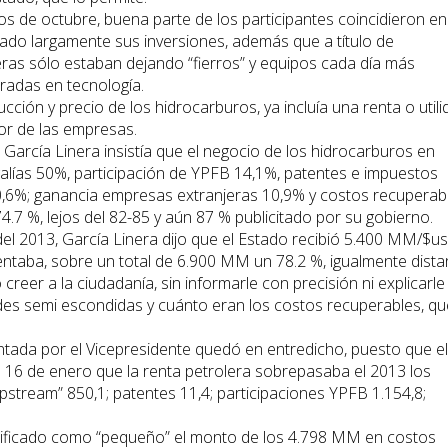
 de octubre, buena parte de los participantes coincidieron en
ado largamente sus inversiones, además que a título de
eras sólo estaban dejando “fierros” y equipos cada día más
radas en tecnología.
ción y precio de los hidrocarburos, ya incluía una renta o utili
yor de las empresas.
 García Linera insistía que el negocio de los hidrocarburos en
regalías 50%, participación de YPFB 14,1%, patentes e impuestos
0,6%; ganancia empresas extranjeras 10,9% y costos recuperab
4.7 %, lejos del 82-85 y aún 87 % publicitado por su gobierno.
del 2013, García Linera dijo que el Estado recibió 5.400 MM/$us
ntaba, sobre un total de 6.900 MM un 78.2 %, igualmente dista
reer a la ciudadanía, sin informarle con precisión ni explicarle
dades semi escondidas y cuánto eran los costos recuperables, qu
tada por el Vicepresidente quedó en entredicho, puesto que el
 16 de enero que la renta petrolera sobrepasaba el 2013 los
stream” 850,1; patentes 11,4; participaciones YPFB 1.154,8;
calificado como “pequeño” el monto de los 4.798 MM en costos