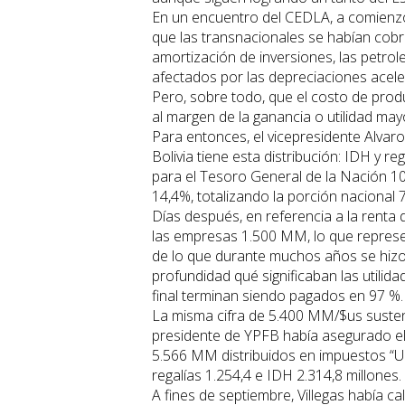
En un encuentro del CEDLA, a comienzos
que las transnacionales se habían cobr
amortización de inversiones, las petrol
afectados por las depreciaciones acele
Pero, sobre todo, que el costo de produc
al margen de la ganancia o utilidad ma
Para entonces, el vicepresidente Alvaro
Bolivia tiene esta distribución: IDH y 
para el Tesoro General de la Nación 1
14,4%, totalizando la porción nacional 7
Días después, en referencia a la renta 
las empresas 1.500 MM, lo que represe
de lo que durante muchos años se hizo c
profundidad qué significaban las utili
final terminan siendo pagados en 97 %.
La misma cifra de 5.400 MM/$us susten
presidente de YPFB había asegurado el
5.566 MM distribuidos en impuestos “Up
regalías 1.254,4 e IDH 2.314,8 millones.
A fines de septiembre, Villegas había 