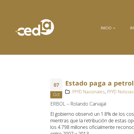
INICIO
I
Estado paga a petrol
07
PFYD Nacionales
,
PFYD Noticias
Oct
ERBOL – Rolando Carvajal
El gobierno observó un 1.8% de los co
mientras que la retribución de estas o
los 4.798 millones oficialmente reconoc
entre 2007 y 2013