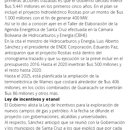
primeras acciones trazadas es que el Gobierno decidió invertir
$us 5.441 millones en los primeros cinco años. En el plan se
incluyó el proyecto hidroeléctrico Rositas por un monto de $us
1.000 millones con el fin de generar 400 MW.
Así se lo dio a conocer ayer en el Taller de Elaboración de la
Agenda Energética de Santa Cruz efectuada en la Cámara
Boliviana de Hidrocarburos y Energía (CBHE).
En la cita el ministro de Hidrocarburos y Energía, Luis Alberto
Sánchez y el presidente de ENDE Corporación, Eduardo Paz,
anticiparon que el proyecto Rositas está dentro del
cronograma trazado y que su ejecución se la prevé incluir en el
presupuesto 2016. Hasta el 2020 invertirán $us 500 millones y
el resto hasta 2020.
Hasta el 2025, está planificada la ampliación de la
termoeléctrica de Warnes que costará alrededor de $us 406
millones; en los ciclos combinados de Guaracachi se invertirán
$us 86 millones y otros más.
Ley de incentivos y etanol
El Gobierno alista la Ley de Incentivos para la exploración de
nuevos campos de gas y petróleo. A la fecha se difunde el
proyecto con gobernaciones, alcaldías y universidades.
Al respecto, Sánchez anticipó que se reunió con la Gobernación
y los municipios de Santa Cruz a los que explicó que por cada