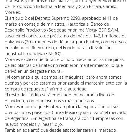
repuestos y mejoras en las plantas”, afirmó ayer el viceministro
de Producción Industrial a Mediana y Gran Escala, Camilo
Morales.
El artículo 2 del Decreto Supremo 2290, aprobado el 11 de
marzo en consejo de ministros, «autoriza al Banco de
Desarrollo Productivo -Sociedad Anónima Mixta- BDP S.A.M.
suscribir el contrato de préstamo de más de 142,1 millones de
bolivianos (20,4 millones de dólares) para Enatex, con recursos,
en calidad de fideicomiso, del Fondo para la Revolución
Industrial Productiva (FINPRO)”.
Morales explicó que durante ocho o nueve años las máquinas
de las plantas de Enatex no recibieron mantenimiento, lo que
derivó en un desgaste natural.
«Al comienzo alquilábamos las máquinas, pero ahora somos
dueños y por eso estamos priorizando el mantenimiento con la
compra de repuestos”, afirmó la autoridad.
El resto del crédito será empleado en mejorar la línea de
Hilandería, comprar insumos y más repuestos.
Morales informó que Enatex ampliará la exportación de sus
prendas a los países de Chile y México y «reforzará” el mercado
de Argentina. «En Argentina se trabajará con 11 empresas con
nuevos modelos y líneas”, dijo.
También adelantó que desde agosto lanzarán al mercado