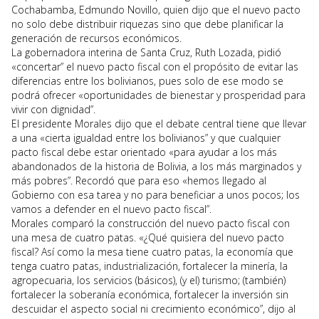
Cochabamba, Edmundo Novillo, quien dijo que el nuevo pacto
no solo debe distribuir riquezas sino que debe planificar la
generación de recursos económicos.
La gobernadora interina de Santa Cruz, Ruth Lozada, pidió
«concertar” el nuevo pacto fiscal con el propósito de evitar las
diferencias entre los bolivianos, pues solo de ese modo se
podrá ofrecer «oportunidades de bienestar y prosperidad para
vivir con dignidad”.
El presidente Morales dijo que el debate central tiene que llevar
a una «cierta igualdad entre los bolivianos” y que cualquier
pacto fiscal debe estar orientado «para ayudar a los más
abandonados de la historia de Bolivia, a los más marginados y
más pobres”. Recordó que para eso «hemos llegado al
Gobierno con esa tarea y no para beneficiar a unos pocos; los
vamos a defender en el nuevo pacto fiscal”.
Morales comparó la construcción del nuevo pacto fiscal con
una mesa de cuatro patas. «¿Qué quisiera del nuevo pacto
fiscal? Así como la mesa tiene cuatro patas, la economía que
tenga cuatro patas, industrialización, fortalecer la minería, la
agropecuaria, los servicios (básicos), (y el) turismo; (también)
fortalecer la soberanía económica, fortalecer la inversión sin
descuidar el aspecto social ni crecimiento económico”, dijo al