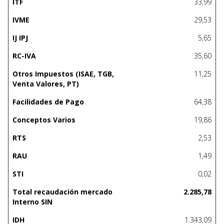
ITF
33,99
IVME
29,53
IJ IPJ
5,65
RC-IVA
35,60
Otros Impuestos (ISAE, TGB,
11,25
Venta Valores, PT)
Facilidades de Pago
64,38
Conceptos Varios
19,86
RTS
2,53
RAU
1,49
STI
0,02
Total recaudación mercado
2.285,78
Interno SIN
IDH
1.343,09