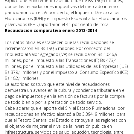
Explicó que el incremento absoluto fue de Bs 190,6 millones,
donde las recaudaciones impositivas del mercado interno
participaron con el 59 por ciento, el Impuesto Directo a los
Hidrocarburos (IDH) y el Impuesto Especial a los Hidrocarburos
y Derivados (IEHD) aportaron el 41 por ciento del total.
Recaudación comparativa enero 2013-2014
Los datos oficiales establecen que las recaudaciones se
incrementaron en Bs 190,6 millones. Por concepto del
Impuesto al Valor Agregado (IVA) se recaudaron Bs 1.046,9
millones, por el Impuesto a las Transacciones (IT) Bs 473,4
millones, por el Impuesto a las Utilidades de las Empresas (IUE)
Bs 379,1 millones y por el Impuesto al Consumo Específico (ICE)
Bs 182,1 millones.
La autoridad sostuvo que este nivel de recaudaciones
demuestra un avance en la cultura y conciencia tributaria en el
pago de impuestos y en la emisión de facturas por la compra
de todo bien o por la prestación de todo servicio.
Cabe aclarar que el aporte del SIN al Estado Plurinacional por
recaudaciones en efectivo alcanzó a Bs 3.394, 9 millones, para
que el Tesoro General del Estado distribuya a las regiones con
el objetivo de mejorar el nivel de la inversión pública en
infraestructura, servicios de salud, educción, tecnología, entre