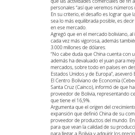
que las actividades comerciales de fin 
personales “así que veremos números 
En su criterio, el desafío es lograr qu
sea lo más equilibrada posible, es deci
en ese mercado.
Agregó que en el mercado boliviano, al
cada vez más vigorosa, además también
3.000 millones de dólares.
“No cabe duda que China cuenta con una
además ha devaluado el yuan para mejo
mercados, sobre todo en países en des
Estados Unidos y de Europa”, aseveró 
El Centro Boliviano de Economía (Cebec
Santa Cruz (Cainco), informó de que ha
proveedor de Bolivia, representando ce
que tiene el 16,9%.
Argumenta que el origen del crecimiento
expansión que definió China de su come
proveedor de productos del mundo. En 
para que vean la calidad de su producci
para llegar a Bolivia y adquirir los pre