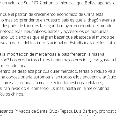
r un valor de $us 107,2 millones, mientras que Bolivia apenas le
ar que el patrón de crecimiento económico de China está
 lo más sorprendente en nuestro país es que el dragón avanza 
, después de todo, es la segunda mayor economía del mundo.
 motocicletas, neumáticos, partes y accesorios de máquinas,
ado. Lo cierto es que el gran bazar que abastece al mundo se
revelan datos del Instituto Nacional de Estadística y del Instituto
a la importación de mercancías al país frenaron la masiva
azón? Los productos chinos tienen bajos precios y eso gusta a 
l mercado local.
centro, se desplaza por cualquier mercado, ferias o incluso va a
 una concesionaria automotriz, en todos ellos encuentra artícul
, camisas, prendas íntimas, electrodomésticos, celulares,
han invadido el comercio. Es más, hasta en la mejor vitrina
ículos chinos.
esarios Privados de Santa Cruz (Fepsc), Luis Barbery, pronosti