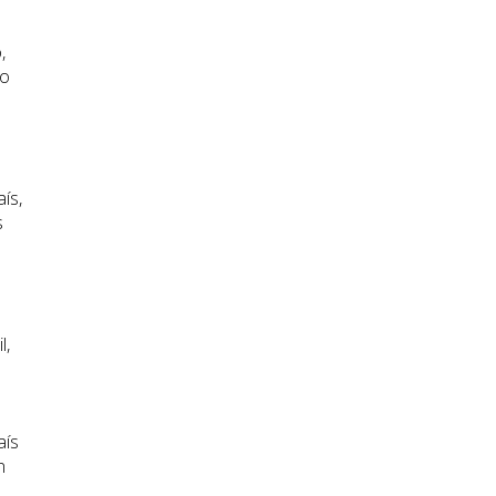
,
do
ís,
s
e
l,
aís
n