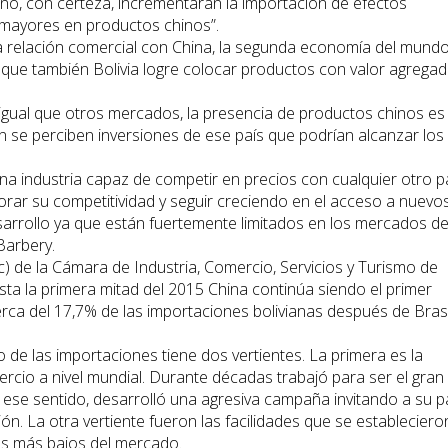
año, con certeza, incrementarán la importación de efectos
mayores en productos chinos”.
e la relación comercial con China, la segunda economía del mundo
r que también Bolivia logre colocar productos con valor agrega
 igual que otros mercados, la presencia de productos chinos es
 se perciben inversiones de ese país que podrían alcanzar los
 industria capaz de competir en precios con cualquier otro pa
rar su competitividad y seguir creciendo en el acceso a nuevo
arrollo ya que están fuertemente limitados en los mercados d
Barbery.
) de la Cámara de Industria, Comercio, Servicios y Turismo de
sta la primera mitad del 2015 China continúa siendo el primer
rca del 17,7% de las importaciones bolivianas después de Brasi
 de las importaciones tiene dos vertientes. La primera es la
rcio a nivel mundial. Durante décadas trabajó para ser el gran
ese sentido, desarrolló una agresiva campaña invitando a su p
ón. La otra vertiente fueron las facilidades que se estableciero
cios más bajos del mercado.