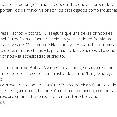
rtaciones de origen chino, el Cebec indica que al margen de la
portan, los de mayor valor son los catalogados como industria
presa Fabros Motors SRL, asegura que una de las principales
vehículos 0 km de industria china haya crecido en Bolivia radic
ar a través del Ministerio de Hacienda y la Aduana la no interna
a de las marcas chinas y la garantía de los vehículos; el diseño,
 chinos y la accesibilidad al crédito.
 Plurinacional de Bolivia, Álvaro García Linera, sostuvo reunione
icialmente, con el vice primer ministro de China, Zhang Gaoli, y,
o.
 y proyectos respecto a la situación económica y financiera de
 realizar seguimiento a la comisión mixta de comercio, conforma
s, próximamente, se reunirán en territorio boliviano.
aquí