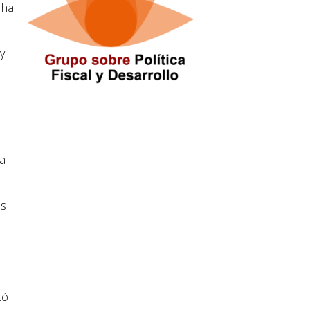
 ha
y
la
os
có