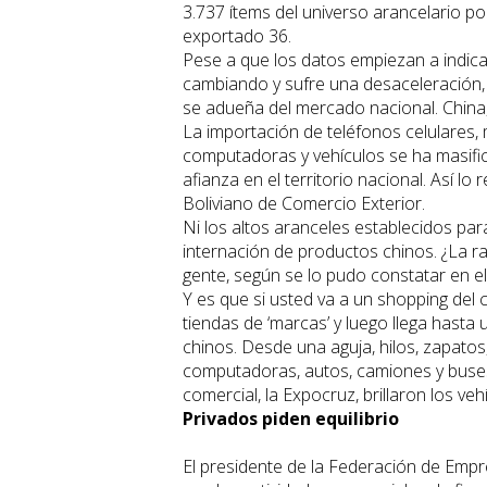
3.737 ítems del universo arancelario po
exportado 36.
Pese a que los datos empiezan a indic
cambiando y sufre una desaceleración,
se adueña del mercado nacional. China
La importación de teléfonos celulares,
computadoras y vehículos se ha masific
afianza en el territorio nacional. Así lo 
Boliviano de Comercio Exterior.
Ni los altos aranceles establecidos par
internación de productos chinos. ¿La r
gente, según se lo pudo constatar en e
Y es que si usted va a un shopping del 
tiendas de ‘marcas’ y luego llega hasta
chinos. Desde una aguja, hilos, zapatos
computadoras, autos, camiones y buses 
comercial, la Expocruz, brillaron los veh
Privados piden equilibrio
El presidente de la Federación de Empr