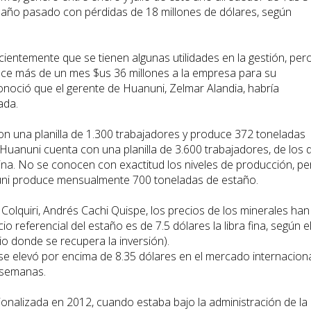
el año pasado con pérdidas de 18 millones de dólares, según
ientemente que se tienen algunas utilidades en la gestión, per
ace más de un mes $us 36 millones a la empresa para su
conoció que el gerente de Huanuni, Zelmar Alandia, habría
ada.
con una planilla de 1.300 trabajadores y produce 372 toneladas
 Huanuni cuenta con una planilla de 3.600 trabajadores, de los 
ina. No se conocen con exactitud los niveles de producción, pe
nuni produce mensualmente 700 toneladas de estaño.
 Colquiri, Andrés Cachi Quispe, los precios de los minerales han
o referencial del estaño es de 7.5 dólares la libra fina, según e
io donde se recupera la inversión).
o se elevó por encima de 8.35 dólares en el mercado internaciona
s semanas.
ionalizada en 2012, cuando estaba bajo la administración de la