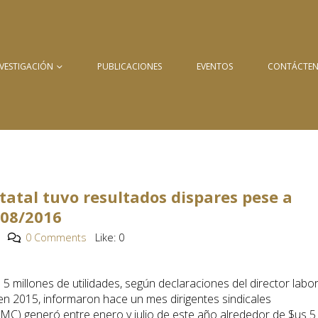
NVESTIGACIÓN
PUBLICACIONES
EVENTOS
CONTÁCTE
statal tuvo resultados dispares pese a
/08/2016
0 Comments
Like:
0
 millones de utilidades, según declaraciones del director labor
en 2015, informaron hace un mes dirigentes sindicales
EMC) generó entre enero y julio de este año alrededor de $us 5