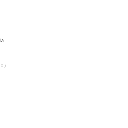
la
ol)