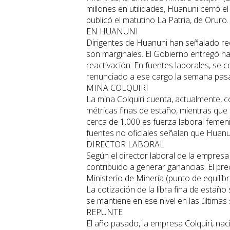
millones en utilidades, Huanuni cerró 
publicó el matutino La Patria, de Oruro.
EN HUANUNI
Dirigentes de Huanuni han señalado rec
son marginales. El Gobierno entregó h
reactivación. En fuentes laborales, se 
renunciado a ese cargo la semana pas
MINA COLQUIRI
La mina Colquiri cuenta, actualmente, 
métricas finas de estaño, mientras que
cerca de 1.000 es fuerza laboral femen
fuentes no oficiales señalan que Hua
DIRECTOR LABORAL
Según el director laboral de la empresa
contribuido a generar ganancias. El preci
Ministerio de Minería (punto de equilibr
La cotización de la libra fina de estañ
se mantiene en ese nivel en las última
REPUNTE
El año pasado, la empresa Colquiri, nac