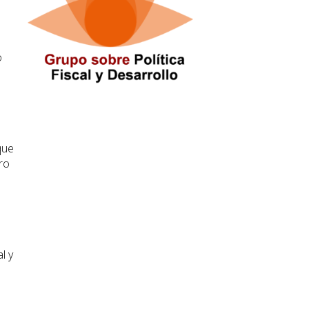
o
que
ro
l
l y