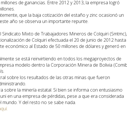
 millones de ganancias. Entre 2012 y 2013, la empresa logró
illones.
ntemente, que la baja cotización del estaño y zinc ocasionó un
o este año se observa un importante repunte.
el Sindicato Mixto de Trabajadores Mineros de Colquiri (Smtmc),
ionalización de Colquiri efectuada el 20 de junio de 2012 hasta 
orte económico al Estado de 50 millones de dólares y generó en
mente se está reinvirtiendo en todos los megaproyectos de
 empresa modelo dentro la Corporación Minera de Bolivia (Comib
ís.
ral sobre los resultados de las otras minas que fueron
dministrando.
ra sobre la minería estatal. Si bien se informa con entusiasmo
anuni en una empresa de pérdidas, pese a que era considerada
 mundo. Y del resto no se sabe nada.
aquí.