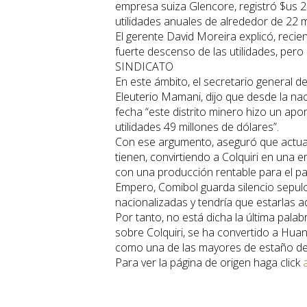
empresa suiza Glencore, registró $us 2
utilidades anuales de alrededor de 22 m
El gerente David Moreira explicó, recie
fuerte descenso de las utilidades, per
SINDICATO
En este ámbito, el secretario general d
Eleuterio Mamani, dijo que desde la nac
fecha “este distrito minero hizo un ap
utilidades 49 millones de dólares”.
Con ese argumento, aseguró que actual
tienen, convirtiendo a Colquiri en una
con una producción rentable para el pa
Empero, Comibol guarda silencio sepulc
nacionalizadas y tendría que estarlas a
Por tanto, no está dicha la última palab
sobre Colquiri, se ha convertido a Hu
como una de las mayores de estaño del
Para ver la página de origen haga click