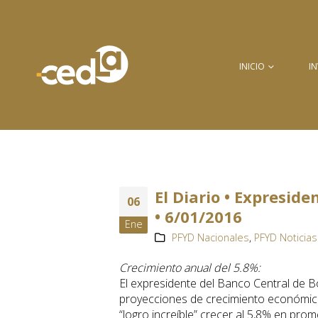
INICIO
I
El Diario • Expresid
06
• 6/01/2016
Ene
PFYD Nacionales
,
PFYD Noticias
Crecimiento anual del 5.8%:
El expresidente del Banco Central de B
proyecciones de crecimiento económico
“logro increíble” crecer al 5,8% en pr