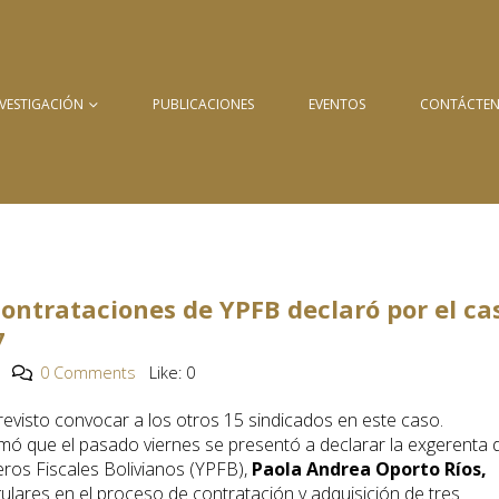
NVESTIGACIÓN
PUBLICACIONES
EVENTOS
CONTÁCTE
 contrataciones de YPFB declaró por el ca
7
0 Comments
Like:
0
previsto convocar a los otros 15 sindicados en este caso.
ormó que el pasado viernes se presentó a declarar la exgerenta 
eros Fiscales Bolivianos (YPFB),
Paola Andrea Oporto Ríos,
gulares en el proceso de contratación y adquisición de tres