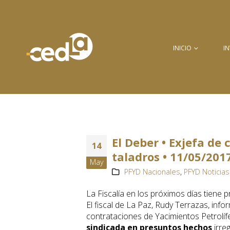
INICIO
I
El Deber • Exjefa de
14
taladros • 11/05/201
May
PFYD Nacionales
,
PFYD Noticias
La Fiscalía en los próximos días tiene 
El fiscal de La Paz, Rudy Terrazas, inf
contrataciones de Yacimientos Petrolíf
sindicada en presuntos hechos
irre