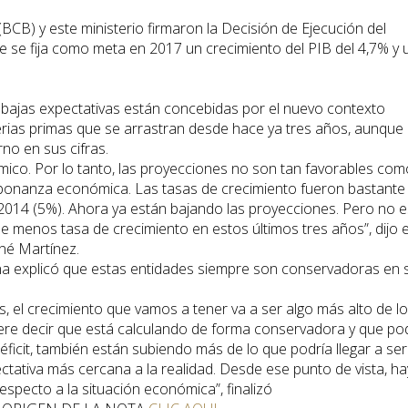
(BCB) y este ministerio firmaron la Decisión de Ejecución del
 se fija como meta en 2017 un crecimiento del PIB del 4,7% y 
 bajas expectativas están concebidas por el nuevo contexto
terias primas que se arrastran desde hace ya tres años, aunque
no en sus cifras.
co. Por lo tanto, las proyecciones no son tan favorables com
bonanza económica. Las tasas de crecimiento fueron bastante
n 2014 (5%). Ahora ya están bajando las proyecciones. Pero no e
iene menos tasa de crecimiento en estos últimos tres años”, dijo e
né Martínez.
a explicó que estas entidades siempre son conservadoras en 
, el crecimiento que vamos a tener va a ser algo más alto de lo
iere decir que está calculando de forma conservadora y que po
éficit, también están subiendo más de lo que podría llegar a ser
ctativa más cercana a la realidad. Desde ese punto de vista, ha
specto a la situación económica”, finalizó