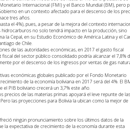
Monetario Internacional (FMI) y el Banco Mundial (BM), pero 
 Gobierno en un contexto afectado para el descenso de los pre
hace tres años.
sta el 4%), pues, a pesar de la mejora del contexto internacion
s hidrocarburos no solo tendrá impacto en la producción, sino
rma la Cepal, en su Estudio Económico de América Latina y el Ca
ntiago de Chile.
nes de las autoridades económicas, en 2017 el gasto fiscal
it fiscal del sector público consolidado podría alcanzar el 7,8% d
mente por el descenso de los ingresos por ventas de gas natura
ivas económicas globales publicado por el Fondo Monetario
 crecimiento de la economía boliviana en 2017 será del 4%. El B
e el PIB boliviano crecerá un 3,7% este año.
os precios de las materias primas apoyará el leve repunte de la
 Pero las proyecciones para Bolivia la ubican como la mejor de
reció ningún pronunciamiento sobre los últimos datos de la
ue la expectativa de crecimiento de la economía durante esta