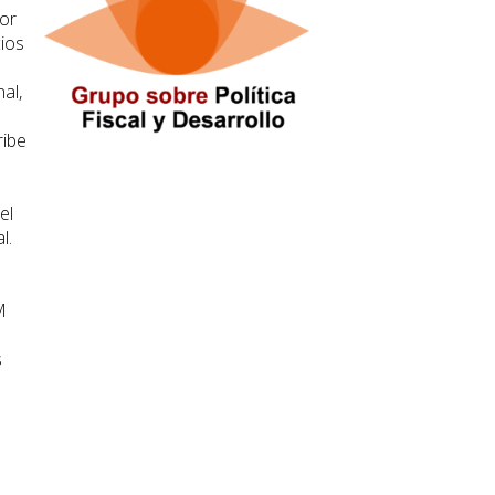
por
cios
al,
ribe
el
l.
M
s