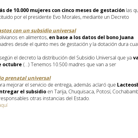
s de 10.000 mujeres con cinco meses de gestación
las q
stituido por el presidente Evo Morales, mediante un Decreto
astos con un subsidio universal
livianos en alimentos,
en base a los datos del bono Juana
madres desde el quinto mes de gestación y la dotación dura cua
ún el decreto la distribución del Subsidio Universal que ya
v
de octubre
(…) Tenemos 10.500 madres que van a ser
o prenatal universal
ara mejorar el servicio de entrega, además aclaró que
Lacteos
ntregar el subsidio
en Tarija, Chuquisaca, Potosí, Cochabam
 responsables otras instancias del Estado.
aquí