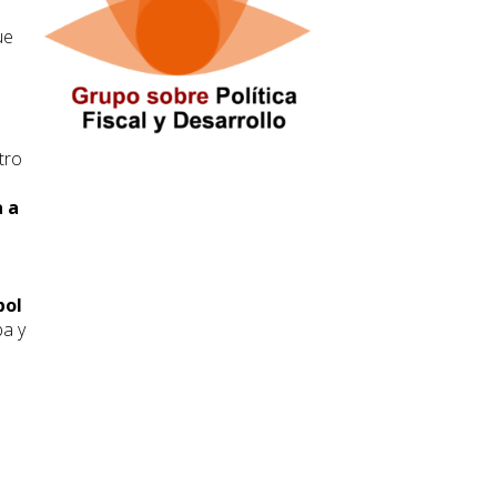
ue
tro
a a
bol
ba y