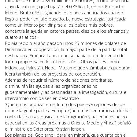
millones de euros o 346 millones de dólares) la cifra destinada
a ayuda exterior, que bajará del 0,83% al 0,7% del Producto
Interior Bruto (PIB), siguiendo los planes anunciados cuando
llegó al poder en julio pasado. La nueva estrategia, justificada
como un intento por dirigirse a los países más pobres,
concentra la ayuda en catorce países, diez de ellos africanos y
cuatro asiáticos.
Bolivia recibió el año pasado unos 25 millones de dólares de
Dinamarca en cooperación, la mayor parte de la partida total
destinada a América Latina, que se había ido reduciendo de
forma progresiva en los últimos años. Otros países como
Indonesia, Pakistán, Nepal, Mozambique y Zimbabue quedarán
fuera también de los proyectos de cooperación.
Además de reducir el número de naciones prioritarias,
disminuirán las ayudas a las organizaciones no
gubernamentales y las destinadas a la investigación, cultura e
intercambio con países en desarrollo.
“Queremos priorizar en el futuro los países y regiones desde
donde la gente parte a Europa. Queremos centrarnos en luchar
contra las causas básicas de la migración y hacer un esfuerzo
especial en las áreas próximas a Oriente Medio y África”, señaló
el ministro de Exteriores, Kristian Jensen.
Los planes del Gobierno liberal en minoría, que cuenta con el