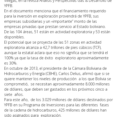
Villegas, en la revista Análisis y Perspectivas Gas & Desarrollo de
YPFB.
En el documento menciona que el financiamiento requerido
para la inversión en exploración provendrá de YPFB, sus
empresas subsidiarias y un «importante” monto de las
empresas privadas que prestan servicio al Estado boliviano.
De las 104 áreas, 51 están en actividad exploratoria y 53 están
disponibles.
El potencial que se proyecta de las 51 zonas en actividad
exploratoria alcanza a 42,7 trillones de pies cúbicos (TCF),
aunque la estatal aclara que eso no significa que se tendrá el
100% ya que la tasa de éxito exploratorio aproximadamente
es 30%.
En octubre de 2013, el presidente de la Cámara Boliviana de
Hidrocarburos y Energía (CBHE), Carlos Delius, afirmó que si se
quiere mantener los niveles de producción a los que Bolivia se
comprometió, se necesitan aproximadamente 8.000 millones
de dólares, que deben ser gastados en los próximos cinco a
siete años.
Para este año, de los 3.029 millones de dólares destinados por
YPFB en su Programa de Inversiones para las diferentes fases
de la cadena de hidrocarburos, 425 millones de dólares han
sido asignados para exploración.