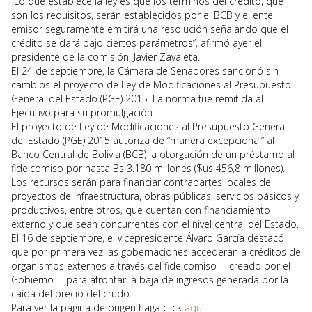
“Lo que establece la ley es que los términos del crédito, que
son los requisitos, serán establecidos por el BCB y el ente
emisor seguramente emitirá una resolución señalando que el
crédito se dará bajo ciertos parámetros”, afirmó ayer el
presidente de la comisión, Javier Zavaleta.
El 24 de septiembre, la Cámara de Senadores sancionó sin
cambios el proyecto de Ley de Modificaciones al Presupuesto
General del Estado (PGE) 2015. La norma fue remitida al
Ejecutivo para su promulgación.
El proyecto de Ley de Modificaciones al Presupuesto General
del Estado (PGE) 2015 autoriza de “manera excepcional” al
Banco Central de Bolivia (BCB) la otorgación de un préstamo al
fideicomiso por hasta Bs 3.180 millones ($us 456,8 millones).
Los recursos serán para financiar contrapartes locales de
proyectos de infraestructura, obras públicas, servicios básicos y
productivos, entre otros, que cuentan con financiamiento
externo y que sean concurrentes con el nivel central del Estado.
El 16 de septiembre, el vicepresidente Álvaro García destacó
que por primera vez las gobernaciones accederán a créditos de
organismos externos a través del fideicomiso —creado por el
Gobierno— para afrontar la baja de ingresos generada por la
caída del precio del crudo.
Para ver la página de origen haga click
aquí