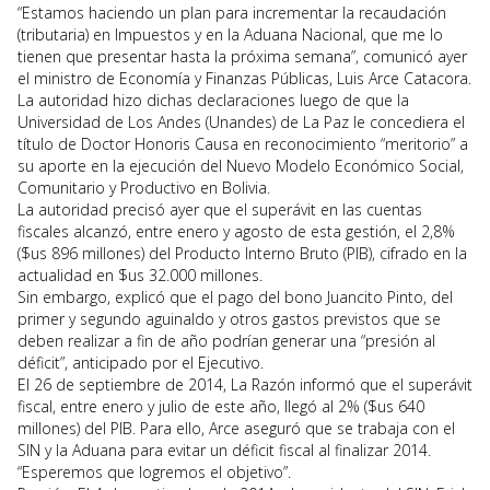
“Estamos haciendo un plan para incrementar la recaudación
(tributaria) en Impuestos y en la Aduana Nacional, que me lo
tienen que presentar hasta la próxima semana”, comunicó ayer
el ministro de Economía y Finanzas Públicas, Luis Arce Catacora.
La autoridad hizo dichas declaraciones luego de que la
Universidad de Los Andes (Unandes) de La Paz le concediera el
título de Doctor Honoris Causa en reconocimiento “meritorio” a
su aporte en la ejecución del Nuevo Modelo Económico Social,
Comunitario y Productivo en Bolivia.
La autoridad precisó ayer que el superávit en las cuentas
fiscales alcanzó, entre enero y agosto de esta gestión, el 2,8%
($us 896 millones) del Producto Interno Bruto (PIB), cifrado en la
actualidad en $us 32.000 millones.
Sin embargo, explicó que el pago del bono Juancito Pinto, del
primer y segundo aguinaldo y otros gastos previstos que se
deben realizar a fin de año podrían generar una “presión al
déficit”, anticipado por el Ejecutivo.
El 26 de septiembre de 2014, La Razón informó que el superávit
fiscal, entre enero y julio de este año, llegó al 2% ($us 640
millones) del PIB. Para ello, Arce aseguró que se trabaja con el
SIN y la Aduana para evitar un déficit fiscal al finalizar 2014.
“Esperemos que logremos el objetivo”.