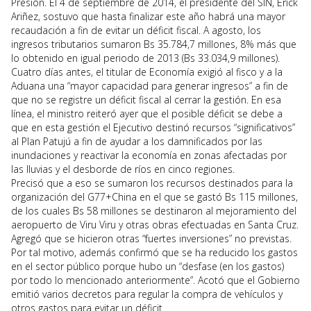
Presión. El 4 de septiembre de 2014, el presidente del SIN, Erick
Ariñez, sostuvo que hasta finalizar este año habrá una mayor
recaudación a fin de evitar un déficit fiscal. A agosto, los
ingresos tributarios sumaron Bs 35.784,7 millones, 8% más que
lo obtenido en igual periodo de 2013 (Bs 33.034,9 millones).
Cuatro días antes, el titular de Economía exigió al fisco y a la
Aduana una “mayor capacidad para generar ingresos” a fin de
que no se registre un déficit fiscal al cerrar la gestión. En esa
línea, el ministro reiteró ayer que el posible déficit se debe a
que en esta gestión el Ejecutivo destinó recursos “significativos”
al Plan Patujú a fin de ayudar a los damnificados por las
inundaciones y reactivar la economía en zonas afectadas por
las lluvias y el desborde de ríos en cinco regiones.
Precisó que a eso se sumaron los recursos destinados para la
organización del G77+China en el que se gastó Bs 115 millones,
de los cuales Bs 58 millones se destinaron al mejoramiento del
aeropuerto de Viru Viru y otras obras efectuadas en Santa Cruz.
Agregó que se hicieron otras “fuertes inversiones” no previstas.
Por tal motivo, además confirmó que se ha reducido los gastos
en el sector público porque hubo un “desfase (en los gastos)
por todo lo mencionado anteriormente”. Acotó que el Gobierno
emitió varios decretos para regular la compra de vehículos y
otros gastos para evitar un déficit.