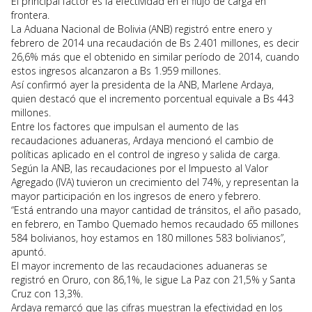
El principal factor es la efectividad en el flujo de carga en
frontera.
La Aduana Nacional de Bolivia (ANB) registró entre enero y
febrero de 2014 una recaudación de Bs 2.401 millones, es decir
26,6% más que el obtenido en similar período de 2014, cuando
estos ingresos alcanzaron a Bs 1.959 millones.
Así confirmó ayer la presidenta de la ANB, Marlene Ardaya,
quien destacó que el incremento porcentual equivale a Bs 443
millones.
Entre los factores que impulsan el aumento de las
recaudaciones aduaneras, Ardaya mencionó el cambio de
políticas aplicado en el control de ingreso y salida de carga.
Según la ANB, las recaudaciones por el Impuesto al Valor
Agregado (IVA) tuvieron un crecimiento del 74%, y representan la
mayor participación en los ingresos de enero y febrero.
“Está entrando una mayor cantidad de tránsitos, el año pasado,
en febrero, en Tambo Quemado hemos recaudado 65 millones
584 bolivianos, hoy estamos en 180 millones 583 bolivianos”,
apuntó.
El mayor incremento de las recaudaciones aduaneras se
registró en Oruro, con 86,1%, le sigue La Paz con 21,5% y Santa
Cruz con 13,3%.
Ardaya remarcó que las cifras muestran la efectividad en los