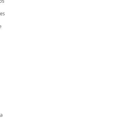
ros
 es
e
ra