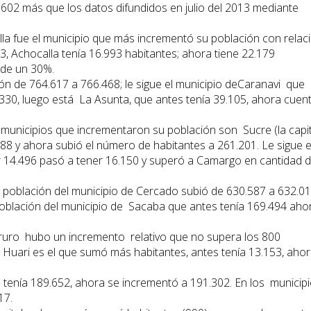
.602 más que los datos difundidos en julio del 2013 mediante
la fue el municipio que más incrementó su población con relac
13, Achocalla tenía 16.993 habitantes; ahora tiene 22.179
 de un 30%.
ión de 764.617 a 766.468; le sigue el municipio deCaranavi que
330, luego está La Asunta, que antes tenía 39.105, ahora cuen
municipios que incrementaron su población son Sucre (la capit
88 y ahora subió el número de habitantes a 261.201. Le sigue e
er 14.496 pasó a tener 16.150 y superó a Camargo en cantidad 
población del municipio de Cercado subió de 630.587 a 632.0
población del municipio de Sacaba que antes tenía 169.494 aho
ruro hubo un incremento relativo que no supera los 800
e Huari es el que sumó más habitantes, antes tenía 13.153, aho
l tenía 189.652, ahora se incrementó a 191.302. En los municip
17.