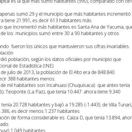
apital es la que más sumó habitantes (990), comparado con ot
al apenas sumó 29 y el municipio que más habitantes incrementó
ra tiene 21.991, es decir 613 habitantes más.
io que incrementó más habitantes es Santa Ana de Yacuma, qu
o de los municipios sumó entre 30 a 90 habitantes y otros
do fueron los únicos que mantuvieron sus cifras invariables.
blación
rdió población, según los datos oficiales por municipio que
ional de Estadística (INE).
e julio de 2013, la población de El Alto era de 848.840
decir 388 habitantes menos.
de mil habitantes son Incahuasi (Chuquisaca) que antes tenía
6); Teoponte (La Paz), que tenía 10.447. ahora tiene 9.340
tenía 20.728 habitantes y bajó a 19.285 (-1.443); de Villa Tunari,
1.386, es decir menos 1.237 habitantes.
lación de forma considerable es Caiza D, que tenía 13.894, aho
tado.
inuyó 1.049 habitantes.