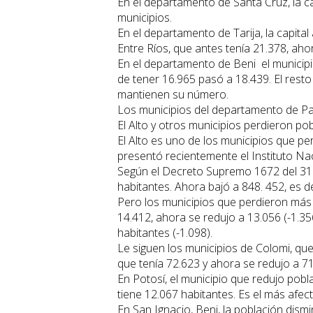
En el departamento de Santa Cruz, la c
municipios.
En el departamento de Tarija, la capit
Entre Ríos, que antes tenía 21.378, aho
En el departamento de Beni el municip
de tener 16.965 pasó a 18.439. El rest
mantienen su número.
Los municipios del departamento de Pan
El Alto y otros municipios perdieron po
El Alto es uno de los municipios que pe
presentó recientemente el Instituto Nac
Según el Decreto Supremo 1672 del 31 d
habitantes. Ahora bajó a 848. 452, es 
Pero los municipios que perdieron más 
14.412, ahora se redujo a 13.056 (-1.35
habitantes (-1.098).
Le siguen los municipios de Colomi, que 
que tenía 72.623 y ahora se redujo a 7
En Potosí, el municipio que redujo pob
tiene 12.067 habitantes. Es el más afec
En San Ignacio, Beni, la población dism