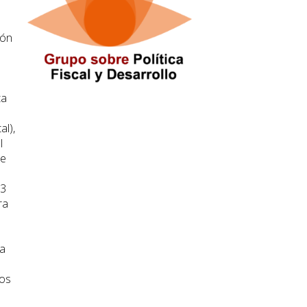
ión
ta
al),
l
de
13
ra
ra
ios