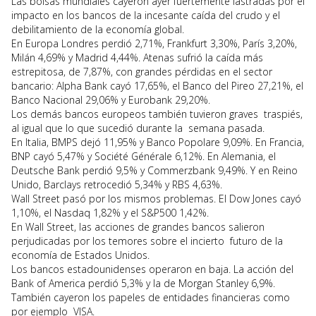
Las bolsas mundiales cayeron ayer fuertemente lastradas por el
impacto en los bancos de la incesante caída del crudo y el
debilitamiento de la economía global.
En Europa Londres perdió 2,71%, Frankfurt 3,30%, París 3,20%,
Milán 4,69% y Madrid 4,44%. Atenas sufrió la caída más
estrepitosa, de 7,87%, con grandes pérdidas en el sector
bancario: Alpha Bank cayó 17,65%, el Banco del Pireo 27,21%, el
Banco Nacional 29,06% y Eurobank 29,20%.
Los demás bancos europeos también tuvieron graves traspiés,
al igual que lo que sucedió durante la semana pasada.
En Italia, BMPS dejó 11,95% y Banco Popolare 9,09%. En Francia,
BNP cayó 5,47% y Société Générale 6,12%. En Alemania, el
Deutsche Bank perdió 9,5% y Commerzbank 9,49%. Y en Reino
Unido, Barclays retrocedió 5,34% y RBS 4,63%.
Wall Street pasó por los mismos problemas. El Dow Jones cayó
1,10%, el Nasdaq 1,82% y el S&P500 1,42%.
En Wall Street, las acciones de grandes bancos salieron
perjudicadas por los temores sobre el incierto futuro de la
economía de Estados Unidos.
Los bancos estadounidenses operaron en baja. La acción del
Bank of America perdió 5,3% y la de Morgan Stanley 6,9%.
También cayeron los papeles de entidades financieras como
por ejemplo VISA.