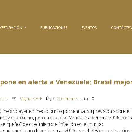
NVESTIGACIÓN
PUBLICACIONES
EVENTOS
CONTÁCTE
I pone en alerta a Venezuela; Brasil mejo
icias
Página SIETE
0 Comments
Like:
0
 mejoró ayer en medio punto porcentual su previsión sobre el
o y el próximo, pero alertó que Venezuela cerrará 2016 con 
desempeño” de crecimiento e inflación en el mundo.
te sudamericano deberá cerrar 2016 con el PIB en contracción