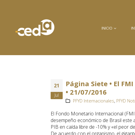
INICIO
I
Página Siete • El FM
21
• 21/07/2016
Jul
PFYD Internacionales
,
PFYD Not
El Fondo Monetario Internacional (FMI)
desempeño económico de Brasil este añ
PIB en caída libre de -10% y «el peor 
De acuerdo con el organismo, el gigan