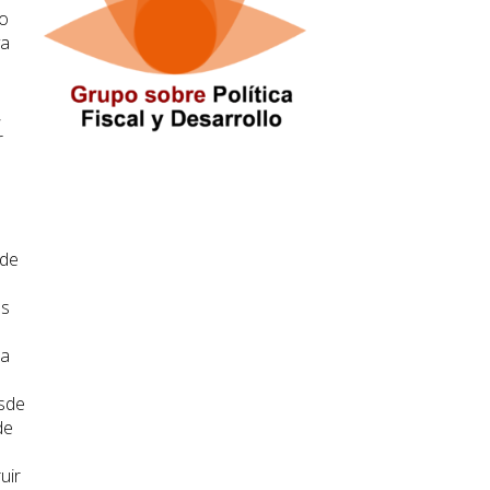
co
va
,
r
 de
es
 a
esde
de
uir