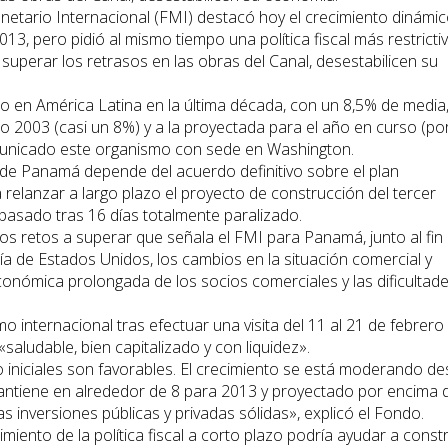
netario Internacional (FMI) destacó hoy el crecimiento dinámi
13, pero pidió al mismo tiempo una política fiscal más restricti
 superar los retrasos en las obras del Canal, desestabilicen su
 en América Latina en la última década, con un 8,5% de media
año 2003 (casi un 8%) y a la proyectada para el año en curso (po
municado este organismo con sede en Washington.
 de Panamá depende del acuerdo definitivo sobre el plan
 relanzar a largo plazo el proyecto de construcción del tercer
 pasado tras 16 días totalmente paralizado.
os retos a superar que señala el FMI para Panamá, junto al fin
a de Estados Unidos, los cambios en la situación comercial y
conómica prolongada de los socios comerciales y las dificultad
o internacional tras efectuar una visita del 11 al 21 de febrero
aludable, bien capitalizado y con liquidez».
iniciales son favorables. El crecimiento se está moderando d
mantiene en alrededor de 8 para 2013 y proyectado por encima 
s inversiones públicas y privadas sólidas», explicó el Fondo.
miento de la política fiscal a corto plazo podría ayudar a constr