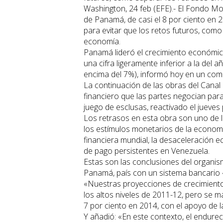
Washington, 24 feb (EFE).- El Fondo Mo
de Panamá, de casi el 8 por ciento en 20
para evitar que los retos futuros, como
economía.
Panamá lideró el crecimiento económico
una cifra ligeramente inferior a la del 
encima del 7%), informó hoy en un co
La continuación de las obras del Canal
financiero que las partes negocian para
juego de esclusas, reactivado el jueves
Los retrasos en esta obra son uno de l
los estímulos monetarios de la economí
financiera mundial, la desaceleración e
de pago persistentes en Venezuela.
Estas son las conclusiones del organism
Panamá, país con un sistema bancario «s
«Nuestras proyecciones de crecimiento 
los altos niveles de 2011-12, pero se 
7 por ciento en 2014, con el apoyo de la
Y añadió: «En este contexto, el endureci