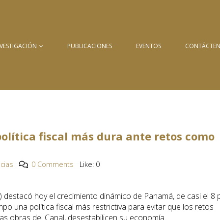
NVESTIGACIÓN
PUBLICACIONES
EVENTOS
CONTÁCTE
lítica fiscal más dura ante retos como
icias
0 Comments
Like:
0
 destacó hoy el crecimiento dinámico de Panamá, de casi el 8 
po una política fiscal más restrictiva para evitar que los retos
las obras del Canal, desestabilicen su economía.