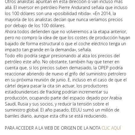
Otros analistas apuntan en esta dirección o van incluso más
allá. El inversor en petróleo Pierre Andurand señala que incluso
los 100 dólares son una «posibilidad nítida». «En 2014, la
mayoría de los analistas decían que nunca veríamos precios
por debajo de los 100 dólares.
Ahora todos defienden que no volveremos a la etapa anterior,
pero no compro la idea de que los costes de producción hayan
bajado de forma estructural o que el coche eléctrico tenga un
impacto tan grande en la demanda», señala.
Todo ello podría seguir presionando al alza los precios del
petróleo este año. No obstante, también hay que tener en
cuenta que, si los precios suben demasiado, la OPEP podría
reaccionar abriendo de nuevo el grifo del suministro petrolero
en su próxima reunión de junio. E, incluso en el caso de que el
cártel dejara pasar la cita sin actuar, los productores
estadounidenses de fracking podrían incrementar su
producción, ocupando parte del espacio dejado por Arabia
Saudí, Rusia y sus socios, y reducir la tensión sobre el
suministro global. El año pasado, EEUU sumó un millón de
barriles diario, aunque esta cifra se está reduciendo.
PARA ACCEDER A LA WEB DE ORIGEN DE LA NOTA
CLIC AQUÍ