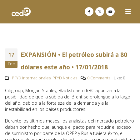
EXPANSIÓN • El petróleo subirá a 80
17
Ene
dólares este año • 17/01/2018
PFYD Internacionales
,
PFYD Noticias
0 Comments
Like:
0
Citigroup, Morgan Stanley, Blackstone o RBC apuntan a la
posibilidad de que la subida del Brent se prolongue a lo largo
del año, debido a la fortaleza de la demanda y a la
inestabilidad en los países productores.
Durante los últimos meses, los analistas del mercado petrolero
daban por hecho que, aunque el pacto para reducir el exceso
de suministro por parte de la OPEP y Rusia tuviera éxito, el
crudo no alcanzaría niveles desorbitados, ya que moriría víctima