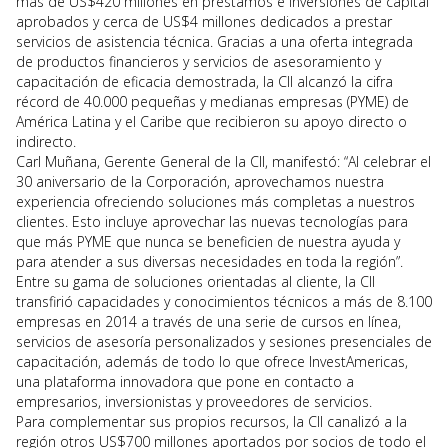
más de US$420 millones en préstamos e inversiones de capital
aprobados y cerca de US$4 millones dedicados a prestar
servicios de asistencia técnica. Gracias a una oferta integrada
de productos financieros y servicios de asesoramiento y
capacitación de eficacia demostrada, la CII alcanzó la cifra
récord de 40.000 pequeñas y medianas empresas (PYME) de
América Latina y el Caribe que recibieron su apoyo directo o
indirecto.
Carl Muñana, Gerente General de la CII, manifestó: “Al celebrar el
30 aniversario de la Corporación, aprovechamos nuestra
experiencia ofreciendo soluciones más completas a nuestros
clientes. Esto incluye aprovechar las nuevas tecnologías para
que más PYME que nunca se beneficien de nuestra ayuda y
para atender a sus diversas necesidades en toda la región”.
Entre su gama de soluciones orientadas al cliente, la CII
transfirió capacidades y conocimientos técnicos a más de 8.100
empresas en 2014 a través de una serie de cursos en línea,
servicios de asesoría personalizados y sesiones presenciales de
capacitación, además de todo lo que ofrece InvestAmericas,
una plataforma innovadora que pone en contacto a
empresarios, inversionistas y proveedores de servicios.
Para complementar sus propios recursos, la CII canalizó a la
región otros US$700 millones aportados por socios de todo el