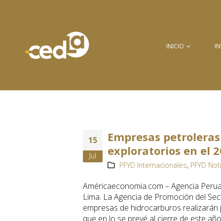
INICIO
I
Empresas petroleras
15
exploratorios en el 
Jul
PFYD Internacionales
,
PFYD Not
Américaeconomia.com – Agencia Perua
Lima. La Agencia de Promoción del Sec
empresas de hidrocarburos realizarán p
que en lo se prevé al cierre de este año