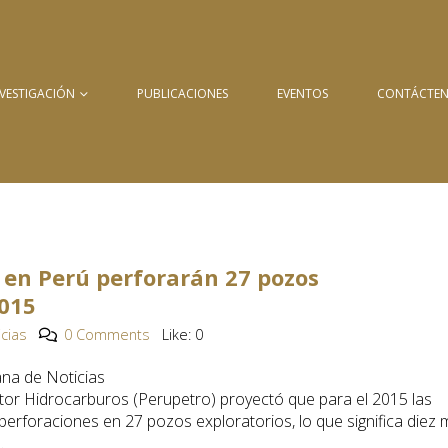
NVESTIGACIÓN
PUBLICACIONES
EVENTOS
CONTÁCTE
 en Perú perforarán 27 pozos
2015
icias
0 Comments
Like:
0
na de Noticias
tor Hidrocarburos (Perupetro) proyectó que para el 2015 las
erforaciones en 27 pozos exploratorios, lo que significa diez
.