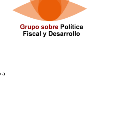
.
o a