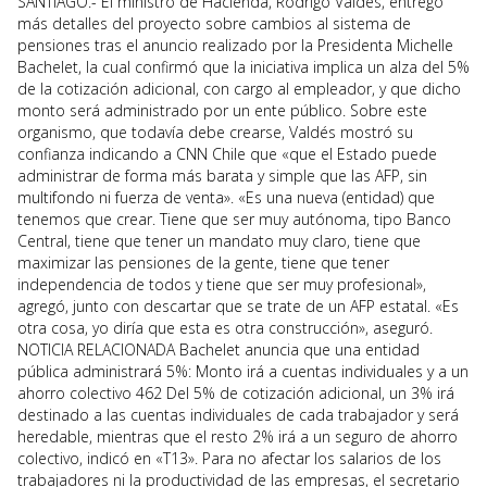
SANTIAGO.- El ministro de Hacienda, Rodrigo Valdés, entregó
más detalles del proyecto sobre cambios al sistema de
pensiones tras el anuncio realizado por la Presidenta Michelle
Bachelet, la cual confirmó que la iniciativa implica un alza del 5%
de la cotización adicional, con cargo al empleador, y que dicho
monto será administrado por un ente público. Sobre este
organismo, que todavía debe crearse, Valdés mostró su
confianza indicando a CNN Chile que «que el Estado puede
administrar de forma más barata y simple que las AFP, sin
multifondo ni fuerza de venta». «Es una nueva (entidad) que
tenemos que crear. Tiene que ser muy autónoma, tipo Banco
Central, tiene que tener un mandato muy claro, tiene que
maximizar las pensiones de la gente, tiene que tener
independencia de todos y tiene que ser muy profesional»,
agregó, junto con descartar que se trate de un AFP estatal. «Es
otra cosa, yo diría que esta es otra construcción», aseguró.
NOTICIA RELACIONADA Bachelet anuncia que una entidad
pública administrará 5%: Monto irá a cuentas individuales y a un
ahorro colectivo 462 Del 5% de cotización adicional, un 3% irá
destinado a las cuentas individuales de cada trabajador y será
heredable, mientras que el resto 2% irá a un seguro de ahorro
colectivo, indicó en «T13». Para no afectar los salarios de los
trabajadores ni la productividad de las empresas, el secretario