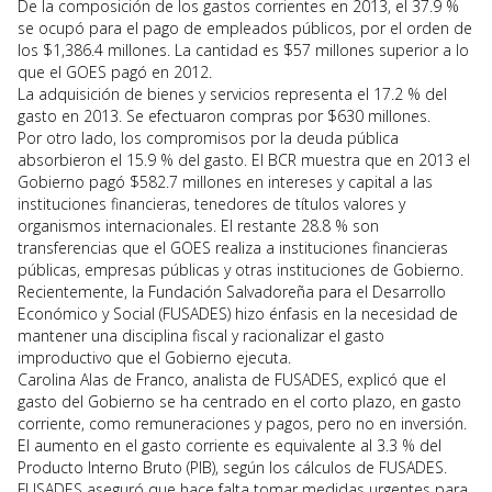
De la composición de los gastos corrientes en 2013, el 37.9 %
se ocupó para el pago de empleados públicos, por el orden de
los $1,386.4 millones. La cantidad es $57 millones superior a lo
que el GOES pagó en 2012.
La adquisición de bienes y servicios representa el 17.2 % del
gasto en 2013. Se efectuaron compras por $630 millones.
Por otro lado, los compromisos por la deuda pública
absorbieron el 15.9 % del gasto. El BCR muestra que en 2013 el
Gobierno pagó $582.7 millones en intereses y capital a las
instituciones financieras, tenedores de títulos valores y
organismos internacionales. El restante 28.8 % son
transferencias que el GOES realiza a instituciones financieras
públicas, empresas públicas y otras instituciones de Gobierno.
Recientemente, la Fundación Salvadoreña para el Desarrollo
Económico y Social (FUSADES) hizo énfasis en la necesidad de
mantener una disciplina fiscal y racionalizar el gasto
improductivo que el Gobierno ejecuta.
Carolina Alas de Franco, analista de FUSADES, explicó que el
gasto del Gobierno se ha centrado en el corto plazo, en gasto
corriente, como remuneraciones y pagos, pero no en inversión.
El aumento en el gasto corriente es equivalente al 3.3 % del
Producto Interno Bruto (PIB), según los cálculos de FUSADES.
FUSADES aseguró que hace falta tomar medidas urgentes para