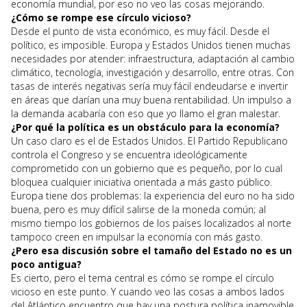
economía mundial, por eso no veo las cosas mejorando.
¿Cómo se rompe ese círculo vicioso?
Desde el punto de vista económico, es muy fácil. Desde el
político, es imposible. Europa y Estados Unidos tienen muchas
necesidades por atender: infraestructura, adaptación al cambio
climático, tecnología, investigación y desarrollo, entre otras. Con
tasas de interés negativas sería muy fácil endeudarse e invertir
en áreas que darían una muy buena rentabilidad. Un impulso a
la demanda acabaría con eso que yo llamo el gran malestar.
¿Por qué la política es un obstáculo para la economía?
Un caso claro es el de Estados Unidos. El Partido Republicano
controla el Congreso y se encuentra ideológicamente
comprometido con un gobierno que es pequeño, por lo cual
bloquea cualquier iniciativa orientada a más gasto público.
Europa tiene dos problemas: la experiencia del euro no ha sido
buena, pero es muy difícil salirse de la moneda común; al
mismo tiempo los gobiernos de los países localizados al norte
tampoco creen en impulsar la economía con más gasto.
¿Pero esa discusión sobre el tamaño del Estado no es un
poco antigua?
Es cierto, pero el tema central es cómo se rompe el círculo
vicioso en este punto. Y cuando veo las cosas a ambos lados
del Atlántico encuentro que hay una postura política inamovible