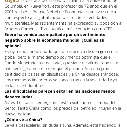
Stiglitz
se destaca por sí solo. Vinculado a la Universidad de
Columbia, en Nueva York, este profesor de 72 años que en el
2001 recibió el Premio Nobel de Economía es una voz crítica
con respecto a la globalización o el rol de las entidades
multilaterales. Más recientemente ha expresado su oposición al
Acuerdo Comercial Transpacífico, más conocido como TPP.
Enero ha venido acompañado por un sentimiento
negativo sobre la economía mundial. ¿Cuál es su
opinión?
Estoy menos preocupado que otros acerca de una gran crisis
global, pero al mismo tiempo soy menos optimista que el
Fondo Monetario Internacional, que viene de afirmar que este
año será ligeramente mejor que el pasado. Veo una gran
cantidad de países en dificultades y a China desacelerándose.
Los mercados financieros se concentran en la volatilidad y yo
en las incertidumbres.
Las dificultades parecen estar en las naciones menos
desarrolladas…
Así es. Los países emergentes están sintiendo el cambio del
viento. Tanto China como los precios del petróleo influyen en la
nueva realidad.
¿Cómo ve a China?
Se va a desacelerar, sin duda alguna. Además, está haciendo la