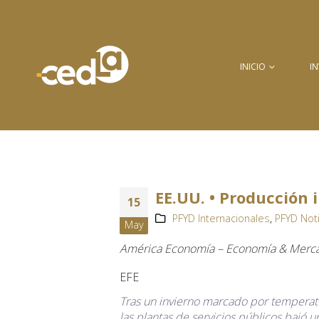
INICIO
I
EE.UU. • Producción i
15
PFYD Internacionales
,
PFYD Not
May
América Economía – Economía & Merc
EFE
Tras un invierno marcado por temperatu
las plantas de servicios públicos bajó u