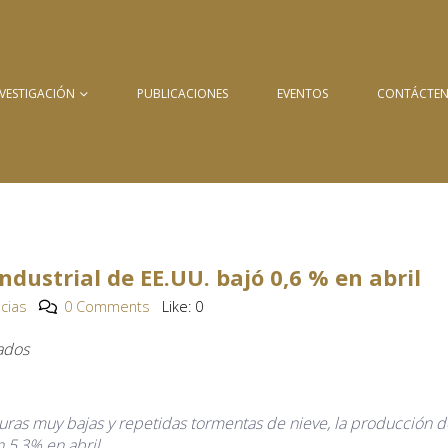
NVESTIGACIÓN
PUBLICACIONES
EVENTOS
CONTÁCTE
ndustrial de EE.UU. bajó 0,6 % en abril
icias
0 Comments
Like:
0
ados
ras muy bajas y repetidas tormentas de nieve, la producción d
n 5,3% en abril.