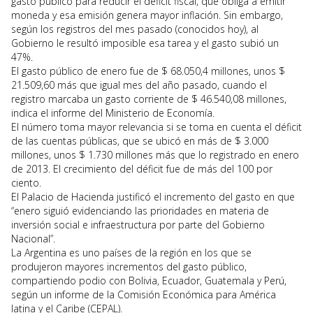
gasto público para reducir el déficit fiscal, que obliga a emitir
moneda y esa emisión genera mayor inflación. Sin embargo,
según los registros del mes pasado (conocidos hoy), al
Gobierno le resultó imposible esa tarea y el gasto subió un
47%.
El gasto público de enero fue de $ 68.050,4 millones, unos $
21.509,60 más que igual mes del año pasado, cuando el
registro marcaba un gasto corriente de $ 46.540,08 millones,
indica el informe del Ministerio de Economía.
El número toma mayor relevancia si se toma en cuenta el déficit
de las cuentas públicas, que se ubicó en más de $ 3.000
millones, unos $ 1.730 millones más que lo registrado en enero
de 2013. El crecimiento del déficit fue de más del 100 por
ciento.
El Palacio de Hacienda justificó el incremento del gasto en que
“enero siguió evidenciando las prioridades en materia de
inversión social e infraestructura por parte del Gobierno
Nacional”.
La Argentina es uno países de la región en los que se
produjeron mayores incrementos del gasto público,
compartiendo podio con Bolivia, Ecuador, Guatemala y Perú,
según un informe de la Comisión Económica para América
latina y el Caribe (CEPAL).