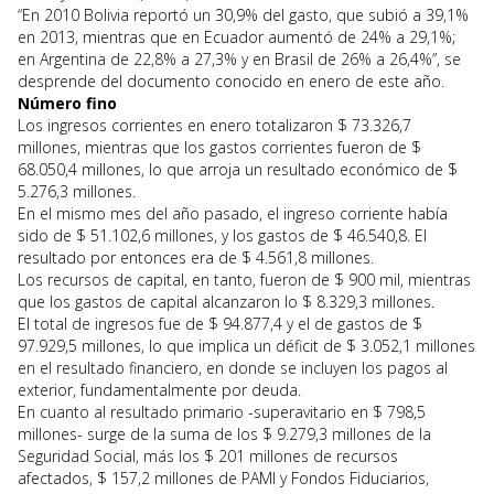
“En 2010 Bolivia reportó un 30,9% del gasto, que subió a 39,1%
en 2013, mientras que en Ecuador aumentó de 24% a 29,1%;
en Argentina de 22,8% a 27,3% y en Brasil de 26% a 26,4%”, se
desprende del documento conocido en enero de este año.
Número fino
Los ingresos corrientes en enero totalizaron $ 73.326,7
millones, mientras que los gastos corrientes fueron de $
68.050,4 millones, lo que arroja un resultado económico de $
5.276,3 millones.
En el mismo mes del año pasado, el ingreso corriente había
sido de $ 51.102,6 millones, y los gastos de $ 46.540,8. El
resultado por entonces era de $ 4.561,8 millones.
Los recursos de capital, en tanto, fueron de $ 900 mil, mientras
que los gastos de capital alcanzaron lo $ 8.329,3 millones.
El total de ingresos fue de $ 94.877,4 y el de gastos de $
97.929,5 millones, lo que implica un déficit de $ 3.052,1 millones
en el resultado financiero, en donde se incluyen los pagos al
exterior, fundamentalmente por deuda.
En cuanto al resultado primario -superavitario en $ 798,5
millones- surge de la suma de los $ 9.279,3 millones de la
Seguridad Social, más los $ 201 millones de recursos
afectados, $ 157,2 millones de PAMI y Fondos Fiduciarios,