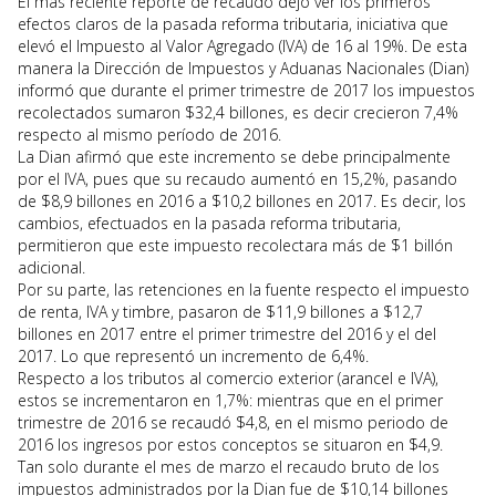
El más reciente reporte de recaudo dejó ver los primeros
efectos claros de la pasada reforma tributaria, iniciativa que
elevó el Impuesto al Valor Agregado (IVA) de 16 al 19%. De esta
manera la Dirección de Impuestos y Aduanas Nacionales (Dian)
informó que durante el primer trimestre de 2017 los impuestos
recolectados sumaron $32,4 billones, es decir crecieron 7,4%
respecto al mismo período de 2016.
La Dian afirmó que este incremento se debe principalmente
por el IVA, pues que su recaudo aumentó en 15,2%, pasando
de $8,9 billones en 2016 a $10,2 billones en 2017. Es decir, los
cambios, efectuados en la pasada reforma tributaria,
permitieron que este impuesto recolectara más de $1 billón
adicional.
Por su parte, las retenciones en la fuente respecto el impuesto
de renta, IVA y timbre, pasaron de $11,9 billones a $12,7
billones en 2017 entre el primer trimestre del 2016 y el del
2017. Lo que representó un incremento de 6,4%.
Respecto a los tributos al comercio exterior (arancel e IVA),
estos se incrementaron en 1,7%: mientras que en el primer
trimestre de 2016 se recaudó $4,8, en el mismo periodo de
2016 los ingresos por estos conceptos se situaron en $4,9.
Tan solo durante el mes de marzo el recaudo bruto de los
impuestos administrados por la Dian fue de $10,14 billones