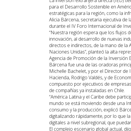
La inversión extranjera directa (IED) ti
para el Desarrollo Sostenible en Améric
estratégicas para la región, como la infr
Alicia Bárcena, secretaria ejecutiva de
durante el IV Foro Internacional de Inve
“Nuestra región espera que los flujos de
innovación, al desarrollo de nuevas in
directos e indirectos, de la mano de l
Naciones Unidas”, planteó la alta repr
Agencia de Promoción de la Inversión Ex
Bárcena fue una de las oradoras princi
Michelle Bachelet, y por el Director de 
Hacienda, Rodrigo Valdés, y de Economí
compuesto por ejecutivos de empresas 
de compañías ya instaladas en Chile.
“América Latina y el Caribe debe partici
mundo se está moviendo desde una Int
consumo y la producción, explicó Bárce
digitalizando rápidamente, por lo que 
digitales a nivel subregional, que pueda
El complejo escenario global actual, d