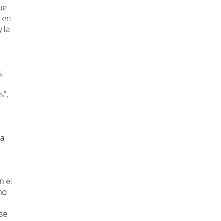
ue
o en
 la
,
s”,
da
n el
mo
 se