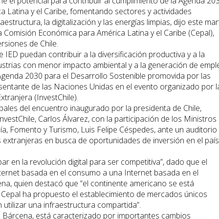
ene el potencial para contribuir al cumplimiento de la Agenda 20
a Latina y el Caribe, fomentando sectores y actividades
aestructura, la digitalización y las energías limpias, dijo este ma
 la Comisión Económica para América Latina y el Caribe (Cepal),
rsiones de Chile.
 IED puedan contribuir a la diversificación productiva y a la
dustrias con menor impacto ambiental y a la generación de emp
a Agenda 2030 para el Desarrollo Sostenible promovida por las
esentante de las Naciones Unidas en el evento organizado por l
tranjera (InvestChile).
pales del encuentro inaugurado por la presidenta de Chile,
InvestChile, Carlos Álvarez, con la participación de los Ministros
a, Fomento y Turismo, Luis Felipe Céspedes, ante un auditorio
extranjeras en busca de oportunidades de inversión en el país
par en la revolución digital para ser competitiva”, dado que el
ernet basada en el consumo a una Internet basada en el
na, quien destacó que “el continente americano se está
la Cepal ha propuesto el establecimiento de mercados únicos
n utilizar una infraestructura compartida”.
ijo Bárcena, está caracterizado por importantes cambios