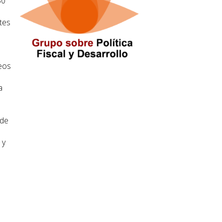
30
rtes
leos
a
 de
 y