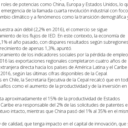
s roles de potencias como China, Europa y Estados Unidos, lo q
a emergencia de la llamada cuarta revolución industrial con foc
cambio climático y a fenómenos como la transición demográfica y
muestra aún débil (2,2% en 2016), el comercio se sigue
iento de los flujos de IED. En este contexto, la economía de
 1,1% el año pasado, con dispares resultados según subregiones
recimiento de apenas 1,3%, apuntó.
amiento de los indicadores sociales por la pérdida de empleo
016 las exportaciones regionales completaron cuatro años de
xtranjera directa hacia los países de América Latina y el Caribe
16, según las últimas cifras disponibles de la Cepal.
n Chile, la Secretaria Ejecutiva de la Cepal recalcó que en to
safíos como el aumento de la productividad y de la inversión en
nta aproximadamente el 15% de la productividad de Estados
l Caribe era responsable del 2% de las solicitudes de patentes e
uvo intacto, mientras que China pasó del 1% al 35% en el mis
ED de calidad, que tenga impacto en el capital de innovación, que