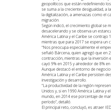
geopolíticos que están redefiniendo lo
se suma a la creciente desigualdad, a l
la digitalización, a amenazas como el 
migración.
Según indicó, el crecimiento global se 
desacelerando y se observa un estancam
América Latina y el Caribe se contrajo
mientras que para 2017 se espera un c
“Nos preocupa especialmente el empeor
señaló Bárcena, quien agregó que en 2
contracción, mientras que la inversión e
cayó 9% en 2015 y alrededor de 8% en 20
Aunque destacó el entorno de negocios e
América Latina y el Caribe persisten de
investigación y desarrollo.
“La productividad de la región represe
Unidos y, si en 1990 América Latina y e
mundo, en 2014 ese porcentaje de mant
período”, detalló.
El principal reto, concluyó, es atraer I