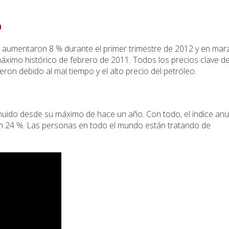
0
s aumentaron 8 % durante el primer trimestre de 2012 y en mar
áximo histórico de febrero de 2011. Todos los precios clave d
ieron debido al mal tiempo y el alto precio del petróleo.
nuido desde su máximo de hace un año. Con todo, el índice anu
n 24 %. Las personas en todo el mundo están tratando de