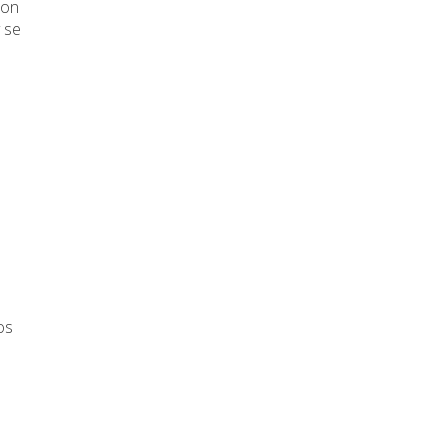
ron
 se
os