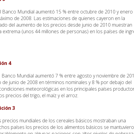
 del Banco Mundial aumentó 15 % entre octubre de 2010 y enero
l máximo de 2008. Las estimaciones de quienes cayeron en la
ltado del aumento de los precios desde junio de 2010 muestran
 extrema (unos 44 millones de personas) en los países de ing
ión 4
del Banco Mundial aumentó 7 % entre agosto y noviembre de 201
 de junio de 2008 en términos nominales y 8 % por debajo del
condiciones meteorológicas en los principales países producto
s precios del trigo, el maíz y el arroz.
ición 3
os precios mundiales de los cereales básicos mostraban una
os países los precios de los alimentos básicos se mantuvier
erablemente en algunas naciones con altos niveles de pobreza