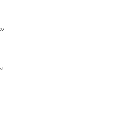
zo
e
al