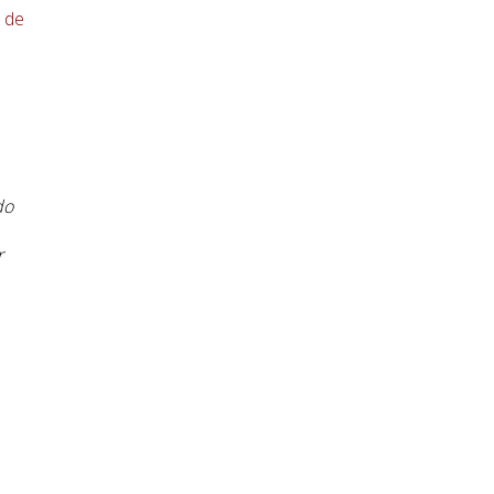
o de
do
r