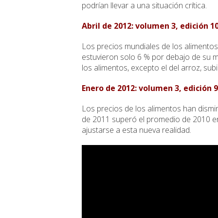
podrían llevar a una situación crítica.
Abril de 2012: volumen 3, edición 1
Los precios mundiales de los alimento
estuvieron solo 6 % por debajo de su m
los alimentos, excepto el del arroz, sub
Enero de 2012: volumen 3, edición 9
Los precios de los alimentos han dismi
de 2011 superó el promedio de 2010 e
ajustarse a esta nueva realidad.