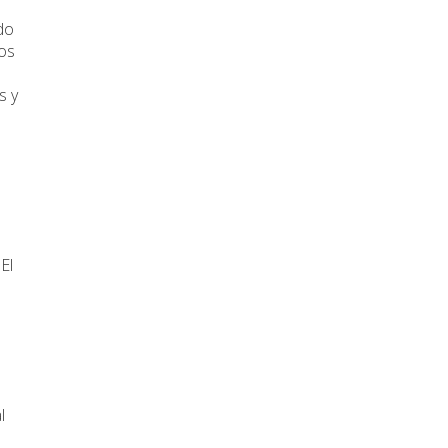
do
tos
s y
El
l