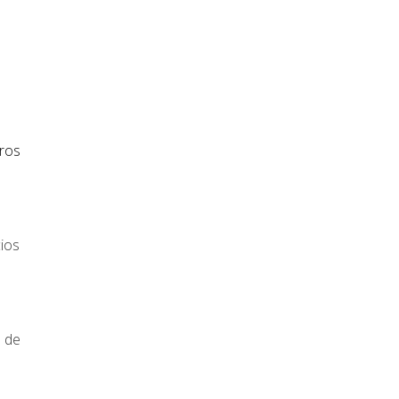
tros
ios
s de