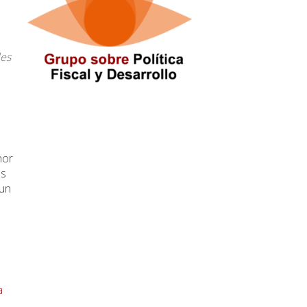
les
nor
os
 un
a