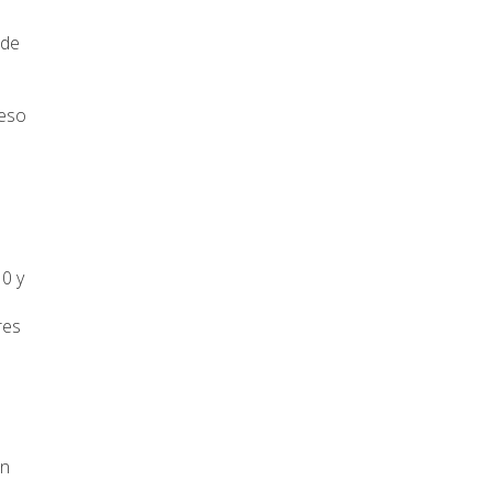
 de
reso
0 y
res
on
.