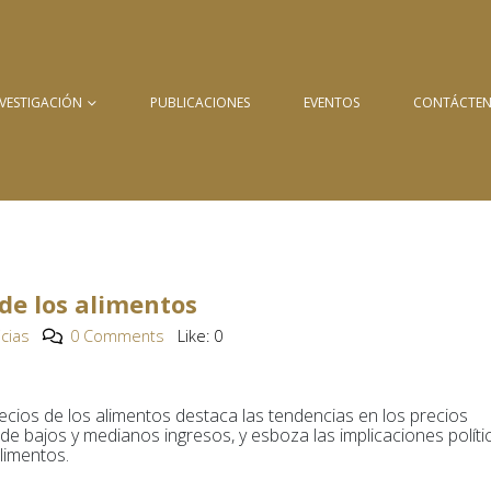
NVESTIGACIÓN
PUBLICACIONES
EVENTOS
CONTÁCTE
 de los alimentos
icias
0 Comments
Like:
0
recios de los alimentos destaca las tendencias en los precios
 de bajos y medianos ingresos, y esboza las implicaciones políti
limentos.