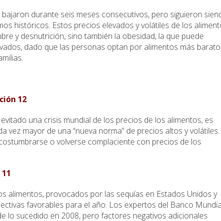
 bajaron durante seis meses consecutivos, pero siguieron sien
s históricos. Estos precios elevados y volátiles de los alimen
bre y desnutrición, sino también la obesidad, la que puede
evados, dado que las personas optan por alimentos más barato
milias.
ción 12
vitado una crisis mundial de los precios de los alimentos, es
a vez mayor de una “nueva norma” de precios altos y volátiles. 
acostumbrarse o volverse complaciente con precios de los
 11
os alimentos, provocados por las sequías en Estados Unidos y
spectivas favorables para el año. Los expertos del Banco Mundia
e lo sucedido en 2008, pero factores negativos adicionales