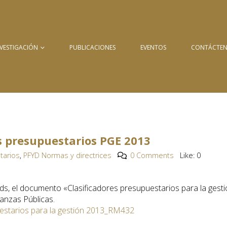
NVESTIGACIÓN
PUBLICACIONES
EVENTOS
CONTÁCTE
s presupuestarios PGE 2013
tarios
,
PFYD Normas y directrices
0 Comments
Like:
0
s, el documento «Clasificadores presupuestarios para la gest
anzas Públicas.
uestarios para la gestión 2013_RM432