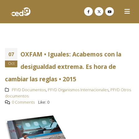
OXFAM • Iguales: Acabemos con la
07
Oct
desigualdad extrema. Es hora de
cambiar las reglas • 2015
PFYD Documentos
,
PFYD Organismos Internacionales
,
PFYD Otros
documentos
0 Comments
Like:
0