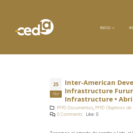
INICIO
I
Inter-American Deve
25
Infrastructure Furum
Abr
Infrastructure • Abri
PFYD Documentos
,
PFYD Objetivos de 
0 Comments
Like:
0