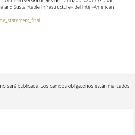
 Informe en versión inglés denominado: «2017 Global
ve and Sustaintable Infrastructure» del Inter-American
e_statement_final
 no será publicada.
Los campos obligatorios están marcados