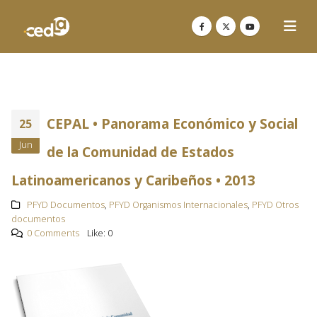
CEPAL • Panorama Económico y Social
25
Jun
de la Comunidad de Estados
Latinoamericanos y Caribeños • 2013
PFYD Documentos
,
PFYD Organismos Internacionales
,
PFYD Otros
documentos
0 Comments
Like:
0