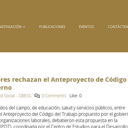
NVESTIGACIÓN
PUBLICACIONES
EVENTOS
CONTÁCTE
ores rechazan el Anteproyecto de Código
erno
d Social - OBESS
0 Comments
Like:
0
ados del campo, de educación, salud y servicios públicos, entre
l Anteproyecto del Código del Trabajo propuesto por el gobier
rganizaciones laborales, debatieron esta propuesta en la
(PDT), coordinada por el Centro de Estudios para el Desarrollo