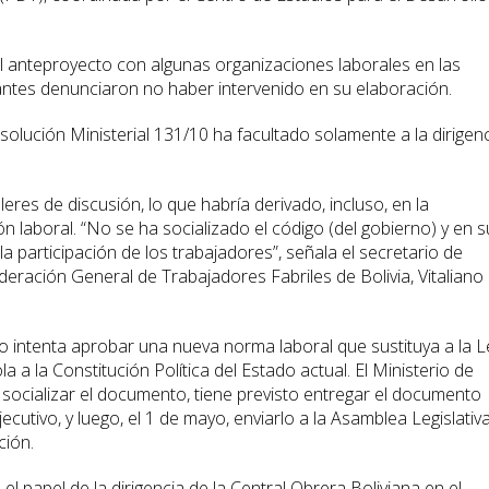
 el anteproyecto con algunas organizaciones laborales en las
ipantes denunciaron no haber intervenido en su elaboración.
esolución Ministerial 131/10 ha facultado solamente a la dirigen
eres de discusión, lo que habría derivado, incluso, en la
ón laboral. “No se ha socializado el código (del gobierno) y en s
 participación de los trabajadores”, señala el secretario de
eración General de Trabajadores Fabriles de Bolivia, Vitaliano
 intenta aprobar una nueva norma laboral que sustituya a la L
 a la Constitución Política del Estado actual. El Ministerio de
 socializar el documento, tiene previsto entregar el documento
ecutivo, y luego, el 1 de mayo, enviarlo a la Asamblea Legislativ
ción.
l papel de la dirigencia de la Central Obrera Boliviana en el