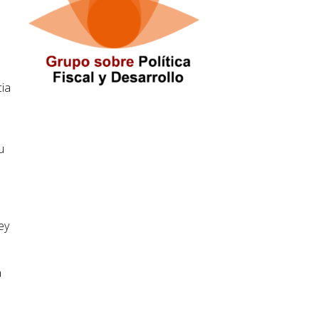
cia
u
ey
a