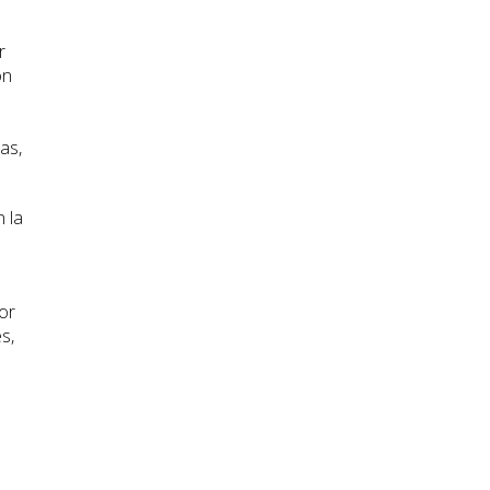
r
ón
as,
 la
or
s,