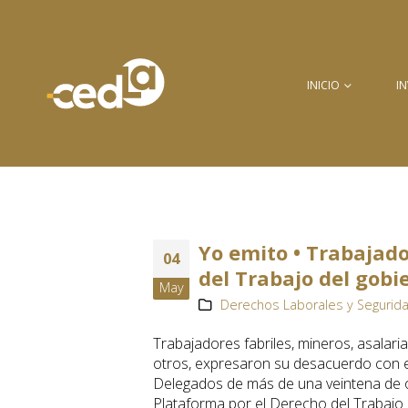
INICIO
I
Yo emito • Trabajad
04
del Trabajo del gobi
May
Derechos Laborales y Segurida
Trabajadores fabriles, mineros, asalari
otros, expresaron su desacuerdo con e
Delegados de más de una veintena de o
Plataforma por el Derecho del Trabajo 