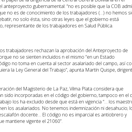
el anteproyecto gubernamental: “no es posible que la COB admi
ue no es de conocimiento de los trabajadores (…) no hemos s
atir, no solo ésta, sino otras leyes que el gobierno está
, representante de los trabajadores en Salud Pública.
os trabajadores rechazan la aprobación del Anteproyecto de
porque no se sienten incluidos n el mismo “en un Estado
 código no toma en cuenta al sector asalariado del campo, así 
uiera la Ley General del Trabajo”, apunta Martín Quispe, dirigen
eración del Magisterio de La Paz, Vilma Plata considera que
 sido incorporadas en el código del gobierno, tampoco en el 
rabajo los ha excluido desde que está en vigencia “… los maestr
en los asalariados. No tenemos indemnización ni desahucio; l
scalafón docente… El código no es imparcial es antiobrero y
que mantiene vigente el 21060”.