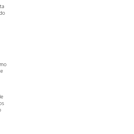
ta
ido
como
te
de
os
o