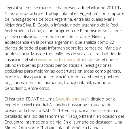
Legislativo. En ese marco se ha presentado el informe 2010 “La
Niñez arrebatada y el Trabajo infantil en Argentina” con el aporte
de investigadores de toda Argentina, entre las cuales Marìa
Alejandra Silva. El Capítulo Infancia, nodo argentino de la Red
Andi América Latina, es un programa de Periodismo Social que
ya lleva realizados siete ediciones del informe “Niñez y
adolescencia en la prensa argentina”, que analiza cómo 22
diarios de todo el país informan sobre los temas de infancia y
adolescencia. Más de tres millones de visitantes recibió desde
sus inicios el sitio
www.periodismosocial.net
, desde el que se
difunden buenas prácticas periodísticas e investigaciones
exclusivas para mejorar las coberturas en áreas como género,
pobreza, discapacidad, educación, medio ambiente, pueblos
originarios, derechos humanos, trabajo infantil, calidad del
periodismo, entre otros.
El Instituto IFEJANT de Lima (
www.ifejants.org
), dirigido por el
experto a nivel mundial Alejandro Cussianovich, acaba de
presentar la Revista NATs Nº 19. En la publicación se realiza un
detallado análisis del fenómeno “Trabajo Infantil” en ocasión del
Encuentro Internacional de Aja. En el sumario se destacan: Una
Mirada Otra sobre “Trabajo Infantil”, América Latina: la