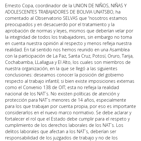
Ernesto Copa, coordinador de la UNION DE NIÑOS, NIÑAS Y
ADOLESCENTES TRABAJADORES DE BOLIVIA UNATSBO, ha
comentado al Observatorio SELVAS que “nosotros estamos
preocupados y en desacuerdo por el tratamiento y la
aprobación de normas y leyes, mismos que deberían velar por
la integridad de todos los trabajadores, sin embargo no toma
en cuenta nuestra opinión al respecto y menos refleja nuestra
realidad. En tal sentido nos hemos reunido en una Asamblea
con la participación de La Paz, Santa Cruz, Potosí, Oruro, Tarija,
Cochabamba, LLallagua y El Alto, los cuales son miembros de
nuestra organización, en la que se llegó a las siguientes
conclusiones: deseamos conocer la posición del gobierno
respecto al trabajo infantil; si bien existe imposiciones externas
como el Convenio 138 de OIT; esta no refleja la realidad
nacional de los NAT´s. No existen políticas de atención y
protección para NAT´s menores de 14 años, especialmente
para los que trabajan por cuenta propia, por eso es importante
considerarlos en el nuevo marco normativo. Se debe aclarar y
fortalecer el rol que el Estado debe cumplir para el respeto y
cumplimiento de los derechos laborales de los NAT´s. Los
delitos laborales que afectan a los NAT´s, deberían ser
responsabilidad de los juzgados de trabajo y no de los