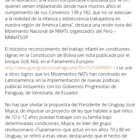
quienes vienen implantando desde hace muchos años el
cumplimiento de sus Convenios 138 y 182, que no se adecuan
a la realidad de la infancia y adolescencia trabajadora en
nuestra región de América Latina”, destaca una recién nota del
Movimiento Nacional de NNATs organizados del Perú –
MNNATSOP.
El histórico reconocimiento del trabajo infantil en condiciones
dignas en la Constitución de Bolivia (ver nota publicada por el
bloque GUE-NGL en el Parlamento Europeo:
http://www.guengl.eu/showPage.php?ID=7075&PRINT=1
) se une
a otros logros que los Movimientos NATs han construido en
Latinoamérica, en la implementación de nuevas políticas
públicas incluyentes con los Gobiernos Progresistas de
Paraguay, de Venezuela, de Ecuador.
No hay que olvidar la propuesta del Presidente de Uruguay, José
Mujica, de impulsar un proyecto de ley que habilite a que niños
de 10 o 12 años puedan trabajar con su familia bajo
determinadas condiciones, Mujica, ex líder del grupo
revolucionario «Tupamaros» que actuó en los años 70 y 80 en
Uruguay, se refirió a esas ideas destacando que el hecho de