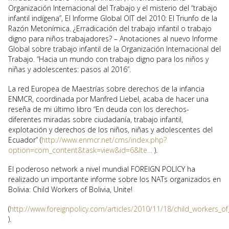
Organización Internacional del Trabajo y el misterio del “trabajo
infantil indígena”, El Informe Global OIT del 2010: El Triunfo de la
Razón Metonímica. ¿Erradicación del trabajo infantil o trabajo
digno para niños trabajadores? – Anotaciones al nuevo Informe
Global sobre trabajo infantil de la Organización Internacional del
Trabajo. “Hacia un mundo con trabajo digno para los niños y
niñas y adolescentes: pasos al 2016”.
La red Europea de Maestrías sobre derechos de la infancia
ENMCR, coordinada por Manfred Liebel, acaba de hacer una
reseña de mi último libro “En deuda con los derechos-
diferentes miradas sobre ciudadanía, trabajo infantil,
explotación y derechos de los niños, niñas y adolescentes del
Ecuador” (
http://www.enmcr.net/cms/index.php?
option=com_content&task=view&id=6&Ite…
).
El poderoso network a nivel mundial FOREIGN POLICY ha
realizado un importante informe sobre los NATs organizados en
Bolivia: Child Workers of Bolivia, Unite!
(
http://www.foreignpolicy.com/articles/2010/11/18/child_workers_of
).