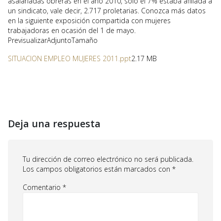
asalariadas obreras en el año 2010, sólo el 7% estaba afiliada a
un sindicato, vale decir, 2.717 proletarias. Conozca más datos
en la siguiente exposición compartida con mujeres
trabajadoras en ocasión del 1 de mayo.
PrevisualizarAdjuntoTamaño
SITUACION EMPLEO MUJERES 2011.ppt
2.17 MB
Deja una respuesta
Tu dirección de correo electrónico no será publicada.
Los campos obligatorios están marcados con
*
Comentario
*