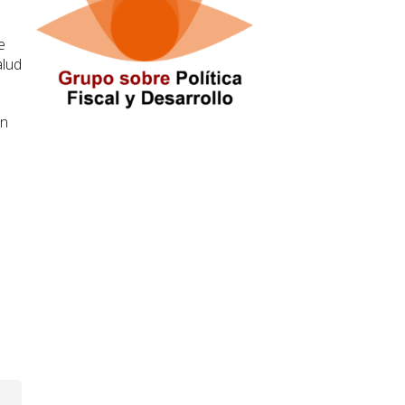
e
alud
en