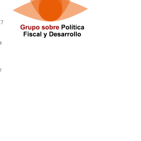
 7
a
e