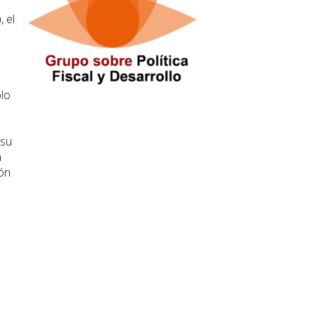
 el
ólo
 su
a
ión