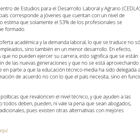
ntro de Estudios para el Desarrollo Laboral y Agrario (CEDLA),
aís corresponde a jóvenes que cuentan con un nivel de
io estima que solamente el 53% de los profesionales se
ue formado.
 oferta académica y la demanda laboral, lo que se traduce no s
pleados, sino también en un menor desarrollo. En efecto,
que no pueden ejercer su carrera, esto significa que se están
ón de las nuevas generaciones y que no se está aprovechando
be en parte a que la educación técnico-media ha sido delegada 
rmación de acuerdo no con lo que el país necesita, sino en func
políticas que revaloricen el nivel técnico, y que ayuden a las
 todos deben, pueden, ni vale la pena que sean abogados,
adicionales, pues existen otras alternativas con mejores
aquí.