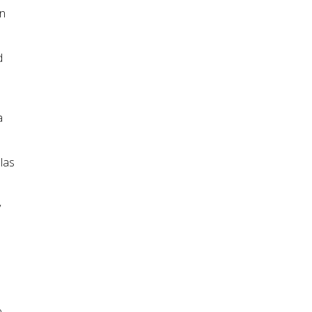
ón
d
a
las
y
e