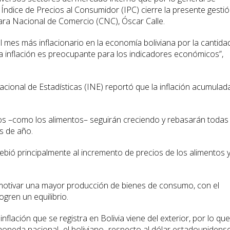
 Índice de Precios al Consumidor (IPC) cierre la presente gesti
ara Nacional de Comercio (CNC), Óscar Calle.
 mes más inflacionario en la economía boliviana por la cantida
a inflación es preocupante para los indicadores económicos”,
cional de Estadísticas (INE) reportó que la inflación acumulad
tos –como los alimentos– seguirán creciendo y rebasarán todas 
os de año.
debió principalmente al incremento de precios de los alimentos 
motivar una mayor producción de bienes de consumo, con el
ogren un equilibrio.
nflación que se registra en Bolivia viene del exterior, por lo que
moneda nacional -el boliviano- respecto al dólar estadounidens