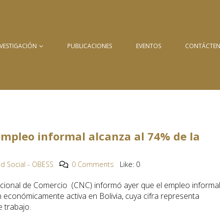
NVESTIGACIÓN
PUBLICACIONES
EVENTOS
CONTÁCTE
 empleo informal alcanza al 74% de la
d Social - OBESS
0 Comments
Like:
0
cional de Comercio (CNC) informó ayer que el empleo informa
n económicamente activa en Bolivia, cuya cifra representa
 trabajo.