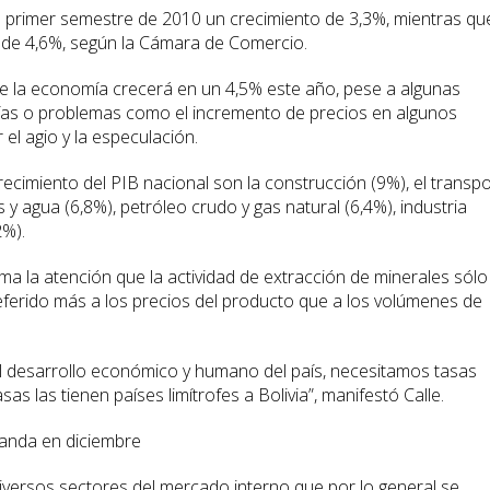
 el primer semestre de 2010 un crecimiento de 3,3%, mientras qu
es de 4,6%, según la Cámara de Comercio.
ue la economía crecerá en un 4,5% este año, pese a algunas
ías o problemas como el incremento de precios en algunos
el agio y la especulación.
ecimiento del PIB nacional son la construcción (9%), el transp
 y agua (6,8%), petróleo crudo y gas natural (6,4%), industria
2%).
ma la atención que la actividad de extracción de minerales sólo
eferido más a los precios del producto que a los volúmenes de
l desarrollo económico y humano del país, necesitamos tasas
sas las tienen países limítrofes a Bolivia”, manifestó Calle.
manda en diciembre
versos sectores del mercado interno que por lo general se