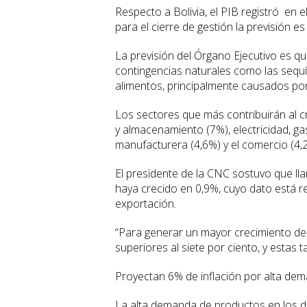
Respecto a Bolivia, el PIB registró en
para el cierre de gestión la previsión 
La previsión del Órgano Ejecutivo es q
contingencias naturales como las sequ
alimentos, principalmente causados por 
Los sectores que más contribuirán al cr
y almacenamiento (7%), electricidad, gas
manufacturera (4,6%) y el comercio (4,
El presidente de la CNC sostuvo que lla
haya crecido en 0,9%, cuyo dato está r
exportación.
“Para generar un mayor crecimiento de
superiores al siete por ciento, y estas ta
Proyectan 6% de inflación por alta de
La alta demanda de productos en los di