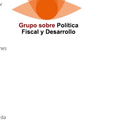
or
ones
 da