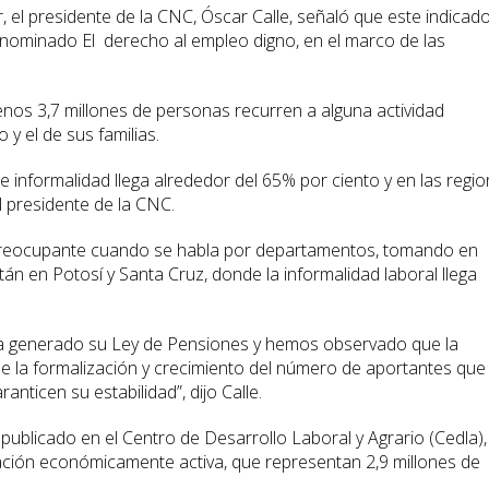
, el presidente de la CNC, Óscar Calle, señaló que este indicad
enominado El derecho al empleo digno, en el marco de las
nos 3,7 millones de personas recurren a alguna actividad
y el de sus familias.
 de informalidad llega alrededor del 65% por ciento y en las regi
el presidente de la CNC.
 preocupante cuando se habla por departamentos, tomando en
n en Potosí y Santa Cruz, donde la informalidad laboral llega
a generado su Ley de Pensiones y hemos observado que la
e la formalización y crecimiento del número de aportantes que
nticen su estabilidad”, dijo Calle.
publicado en el Centro de Desarrollo Laboral y Agrario (Cedla),
ación económicamente activa, que representan 2,9 millones de