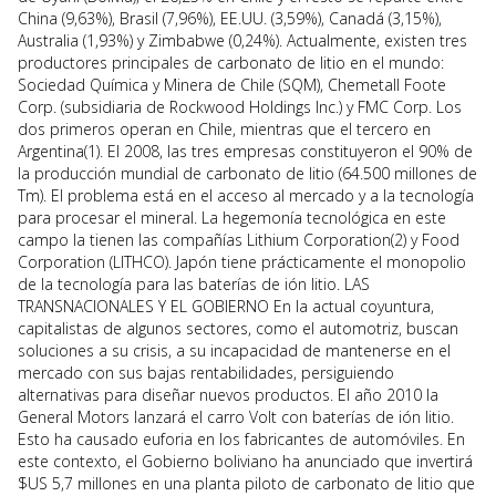
China (9,63%), Brasil (7,96%), EE.UU. (3,59%), Canadá (3,15%),
Australia (1,93%) y Zimbabwe (0,24%). Actualmente, existen tres
productores principales de carbonato de litio en el mundo:
Sociedad Química y Minera de Chile (SQM), Chemetall Foote
Corp. (subsidiaria de Rockwood Holdings Inc.) y FMC Corp. Los
dos primeros operan en Chile, mientras que el tercero en
Argentina(1). El 2008, las tres empresas constituyeron el 90% de
la producción mundial de carbonato de litio (64.500 millones de
Tm). El problema está en el acceso al mercado y a la tecnología
para procesar el mineral. La hegemonía tecnológica en este
campo la tienen las compañías Lithium Corporation(2) y Food
Corporation (LITHCO). Japón tiene prácticamente el monopolio
de la tecnología para las baterías de ión litio. LAS
TRANSNACIONALES Y EL GOBIERNO En la actual coyuntura,
capitalistas de algunos sectores, como el automotriz, buscan
soluciones a su crisis, a su incapacidad de mantenerse en el
mercado con sus bajas rentabilidades, persiguiendo
alternativas para diseñar nuevos productos. El año 2010 la
General Motors lanzará el carro Volt con baterías de ión litio.
Esto ha causado euforia en los fabricantes de automóviles. En
este contexto, el Gobierno boliviano ha anunciado que invertirá
$US 5,7 millones en una planta piloto de carbonato de litio que