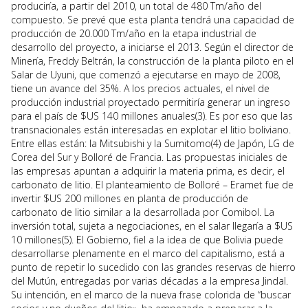
produciría, a partir del 2010, un total de 480 Tm/año del
compuesto. Se prevé que esta planta tendrá una capacidad de
producción de 20.000 Tm/año en la etapa industrial de
desarrollo del proyecto, a iniciarse el 2013. Según el director de
Minería, Freddy Beltrán, la construcción de la planta piloto en el
Salar de Uyuni, que comenzó a ejecutarse en mayo de 2008,
tiene un avance del 35%. A los precios actuales, el nivel de
producción industrial proyectado permitiría generar un ingreso
para el país de $US 140 millones anuales(3). Es por eso que las
transnacionales están interesadas en explotar el litio boliviano.
Entre ellas están: la Mitsubishi y la Sumitomo(4) de Japón, LG de
Corea del Sur y Bolloré de Francia. Las propuestas iniciales de
las empresas apuntan a adquirir la materia prima, es decir, el
carbonato de litio. El planteamiento de Bolloré – Eramet fue de
invertir $US 200 millones en planta de producción de
carbonato de litio similar a la desarrollada por Comibol. La
inversión total, sujeta a negociaciones, en el salar llegaría a $US
10 millones(5). El Gobierno, fiel a la idea de que Bolivia puede
desarrollarse plenamente en el marco del capitalismo, está a
punto de repetir lo sucedido con las grandes reservas de hierro
del Mutún, entregadas por varias décadas a la empresa Jindal.
Su intención, en el marco de la nueva frase colorida de “buscar