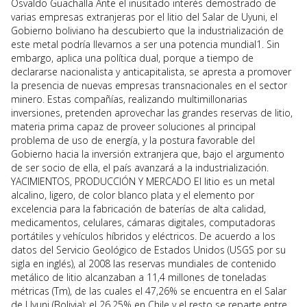
Osvaldo Guachalla Ante el inusitado interés demostrado de
varias empresas extranjeras por el litio del Salar de Uyuni, el
Gobierno boliviano ha descubierto que la industrialización de
este metal podría llevarnos a ser una potencia mundial1. Sin
embargo, aplica una política dual, porque a tiempo de
declararse nacionalista y anticapitalista, se apresta a promover
la presencia de nuevas empresas transnacionales en el sector
minero. Estas compañías, realizando multimillonarias
inversiones, pretenden aprovechar las grandes reservas de litio,
materia prima capaz de proveer soluciones al principal
problema de uso de energía, y la postura favorable del
Gobierno hacia la inversión extranjera que, bajo el argumento
de ser socio de ella, el país avanzará a la industrialización.
YACIMIENTOS, PRODUCCIÓN Y MERCADO El litio es un metal
alcalino, ligero, de color blanco plata y el elemento por
excelencia para la fabricación de baterías de alta calidad,
medicamentos, celulares, cámaras digitales, computadoras
portátiles y vehículos híbridos y eléctricos. De acuerdo a los
datos del Servicio Geológico de Estados Unidos (USGS por su
sigla en inglés), al 2008 las reservas mundiales de contenido
metálico de litio alcanzaban a 11,4 millones de toneladas
métricas (Tm), de las cuales el 47,26% se encuentra en el Salar
de Uyuni (Bolivia); el 26,25% en Chile y el resto se reparte entre