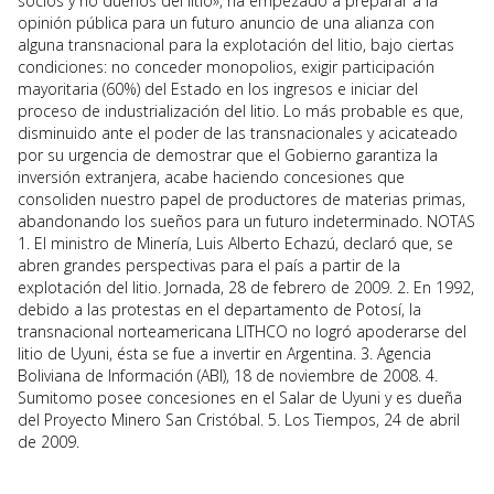
socios y no dueños del litio», ha empezado a preparar a la
opinión pública para un futuro anuncio de una alianza con
alguna transnacional para la explotación del litio, bajo ciertas
condiciones: no conceder monopolios, exigir participación
mayoritaria (60%) del Estado en los ingresos e iniciar del
proceso de industrialización del litio. Lo más probable es que,
disminuido ante el poder de las transnacionales y acicateado
por su urgencia de demostrar que el Gobierno garantiza la
inversión extranjera, acabe haciendo concesiones que
consoliden nuestro papel de productores de materias primas,
abandonando los sueños para un futuro indeterminado. NOTAS
1. El ministro de Minería, Luis Alberto Echazú, declaró que, se
abren grandes perspectivas para el país a partir de la
explotación del litio. Jornada, 28 de febrero de 2009. 2. En 1992,
debido a las protestas en el departamento de Potosí, la
transnacional norteamericana LITHCO no logró apoderarse del
litio de Uyuni, ésta se fue a invertir en Argentina. 3. Agencia
Boliviana de Información (ABI), 18 de noviembre de 2008. 4.
Sumitomo posee concesiones en el Salar de Uyuni y es dueña
del Proyecto Minero San Cristóbal. 5. Los Tiempos, 24 de abril
de 2009.